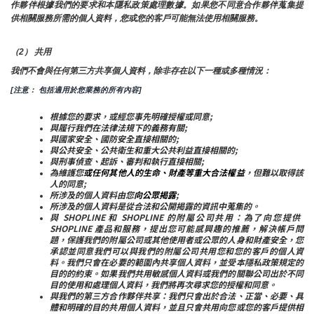
作夥伴根據我們的要求和本隱私政策處理數據。如果您不同意合作夥伴蒐集提
供相關服務所需的個人資料，您或您的客戶可能無法使用相關服務。
（2） 共用
我們不會與任何第三方共享個人資料，除非存在以下一種或多種情況：
[注意： 包括適用於您業務的所有內容]
根據您的要求，或經您事先明確授權或同意;
與履行我們在法律法規下的義務有關;
與國家安全、國防安全直接相關的;
與公共安全、公共衛生和重大公共利益直接相關的;
與刑事偵查、起訴、審判和執行直接相關;
為維護您
或任何其他人的生命、財產等重大合法權益
，但難以取得該
人的同意;
所涉及的個人資料由您
向公眾揭露
;
所涉及的個人資料是從合法和公開揭露的資訊中蒐集的。
與 SHOPLINE 和 SHOPLINE 的附屬公司共用：為了向您提供 
SHOPLINE 產品和服務，提出您可能感興趣的推薦，解決帳戶問
題，保護我們的附屬公司或其他使用者或公眾的人身和財產安全，您
承認並同意我們可以與我們的附屬公司共用您和您的客戶的個人資
料。我們只會在必要的範圍內共享個人資料，並受本隱私政策規定的
目的的約束。如果我們共用敏感個人資料或我們的關聯公司出於不同
目的使用和處理個人資料，我們將再次尋求您的授權和同意。
與我們的第三方合作夥伴共享：我們只會出於合法、正當、必要、具
體和明確的目的共用個人資料，並且只會共用向您或您的客戶提供相