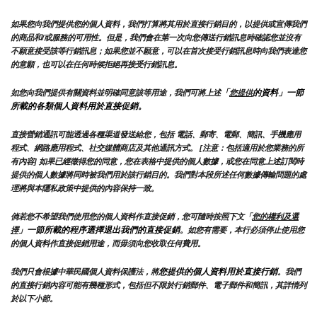
如果您向我們提供您的個人資料，我們打算將其用於直接行銷目的，以提供或宣傳我們
的商品和/或服務的可用性。但是，我們會在第一次向您傳送行銷訊息時確認您並沒有
不願意接受該等行銷訊息；如果您並不願意，可以在首次接受行銷訊息時向我們表達您
的意願，也可以在任何時候拒絕再接受行銷訊息。
「
的資料」一節
如您向我們提供有關資料並明確同意該等用途，我們可將上述
您提供
所載的各類個人資料用於直接促銷。
直接營銷通訊可能透過各種渠道發送給您，包括 電話、郵寄、電郵、簡訊、手機應用
程式、網路應用程式、社交媒體商店及其他通訊方式。 [注意：包括適用於您業務的所
有內容] 如果已經徵得您的同意，您在表格中提供的個人數據，或您在同意上述訂閱時
提供的個人數據將同時被我們用於該行銷目的。我們對本段所述任何數據傳輸問題的處
理將與本隱私政策中提供的內容保持一致。
倘若您不希望我們使用您的個人資料作直接促銷，您可隨時按照下文「
您的權利及選
」一節所載的程序選擇退出我們的直接促銷
擇
。如您有需要，本行必須停止使用您
的個人資料作直接促銷用途，而毋須向您收取任何費用。
您提供的個人資料用於直接行銷
我們只會根據中華民國個人資料保護法，將
。我們
的直接行銷內容可能有幾種形式，包括但不限於行銷郵件、電子郵件和簡訊，其詳情列
於以下小節。