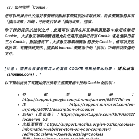
（3）如何管理「Cookie」
您可以根據自己的偏好來管理或刪除某些類別的追蹤技術。許多瀏覽器都具有
「請勿追蹤」功能，可向商店發送「請勿追蹤」 請求。
除了我們提供的控制之外，您還可以選擇在其互聯網瀏覽器中啟用或禁用
Cookie。大多數互聯網瀏覽器還允許您選擇是禁用所有 Cookie 還是僅禁用第
三方 Cookie。默認情況下，大多數互聯網瀏覽器 都接受 Cookie，但可以更改
此設置。有關詳細資訊，請參閱 Internet 瀏覽器中的「説明」功能表或設備的
文件。
隱私政策
[注意： 請務必根據您商店上的當前 COOKIE 清單檢查此列表： 
（shopline.com）。
]
以下連結提供了有關如何在所有主流瀏覽器中控制 Cookie 的說明：
谷歌瀏覽器：
https://support.google.com/chrome/answer/95647?hl=en
IE：https://support.microsoft.com/en-
us/help/260971/description-of-cookies
Safari（桌面版）：https://support.apple.com/kb/PH5042?
locale=en_US
火狐瀏覽器：https://support.mozilla.org/en-US/kb/cookies-
information-websites-store-on-your-computer?
redirectlocale=en-US&redirectslug=Cookies
歌劇：https://www.opera.com/zh-cn/help