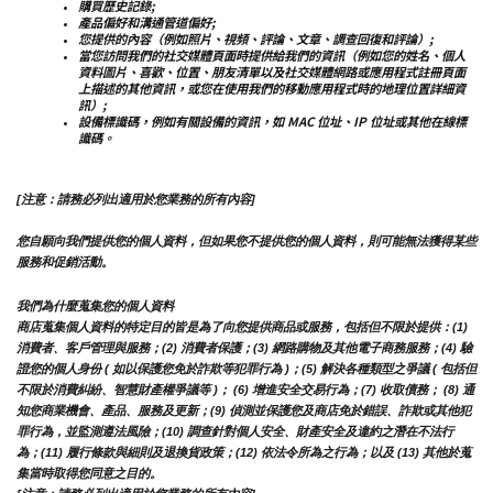
購買歷史記錄;
產品偏好和溝通管道偏好;
您提供的內容（例如照片、視頻、評論、文章、調查回復和評論）;
當您訪問我們的社交媒體頁面時提供給我們的資訊（例如您的姓名、個人
資料圖片、喜歡、位置、朋友清單以及社交媒體網路或應用程式註冊頁面
上描述的其他資訊，或您在使用我們的移動應用程式時的地理位置詳細資
訊）;
設備標識碼，例如有關設備的資訊，如 MAC 位址、IP 位址或其他在線標
識碼。
[注意：請務必列出適用於您業務的所有內容]
您自願向我們提供您的個人資料，但如果您不提供您的個人資料，則可能無法獲得某些
服務和促銷活動。
我們為什麼蒐集您的個人資料
商店蒐集個人資料的特定目的皆是為了向您提供商品或服務，包括但不限於提供：(1) 
消費者、客戶管理與服務；(2) 消費者保護；(3) 網路購物及其他電子商務服務；(4) 驗
證您的個人身份 ( 如以保護您免於詐欺等犯罪行為 )；(5) 解決各種類型之爭議 ( 包括但
不限於消費糾紛、智慧財產權爭議等 )； (6) 增進安全交易行為；(7) 收取債務； (8) 通
知您商業機會、產品、服務及更新；(9) 偵測並保護您及商店免於錯誤、詐欺或其他犯
罪行為，並監測遵法風險；(10) 調查針對個人安全、財產安全及違約之潛在不法行
為；(11) 履行條款與細則及退換貨政策；(12) 依法令所為之行為；以及 (13) 其他於蒐
集當時取得您同意之目的。