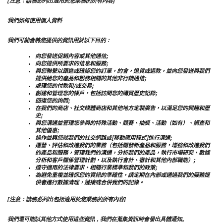
[注意：請務必列出適用於您業務的所有內容]
我們如何使用個人資料
我們可能會將您提供的資訊用於以下目的：
向您發送促銷內容或其他通信;
向您提供所要求的信息和服務;
與您聯繫以跟進或確認您的訂單，約會，退貨或退款，並向您發送與我們
提供給您的產品和服務相關的其他非行銷通信;
處理您的付款和/或交易;
創建和管理您的帳戶，包括訪問您的購買歷史記錄;
回復您的詢問;
在我們的商店、社交媒體商店和其他地方定製廣告，以滿足您的興趣和歷
史;
與您溝通並管理您參與的特殊活動、競賽、抽獎、活動（如有）、調查和
其他優惠;
操作並與您就我們的社交網路或[移動應用程式]進行溝通;
運營、評估和改進我們的業務（包括開發新產品和服務，增強和改進我們
的產品和服務，管理我們的溝通，分析我們的產品，執行市場研究、數據
分析和客戶關係管理計劃，以及執行會計、審計和其他內部職能）;
遵守適用的法律要求、相關行業標準和我們的政策;
為避免重複並確保您的資訊的準確性，請定期在內部或通過我們的服務提
供者進行數據清理，鏈接或合併我們的記錄。
[注意：請務必列出包括適用於您業務的所有內容]
我們還可能以其他方式使用這些資訊，我們在蒐集資訊時會發出具體通知。