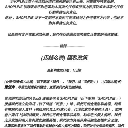
SHOPLINE並不承諾或保證此範例的資訊是正確、完整或即時更新的。 
SHOPLINE 明確表示不對您基於本頁面的任何或所有內容採取或未採取的任何
行動承擔任何責任。
此外， SHOPLINE 並不一定認可本頁面可能連結到之任何第三方內容，也絕不
對其承擔任何責任。
如果您有客戶在歐洲或美國，我們強烈建議您尋求獨立且專業的法律建議。
--------------範例----------------
{店鋪名稱} 隱私政策
更新和生效日期： [日期]
}的
{公司/商號/個人名稱}（以下簡稱「我們」，「我們」或「我們的」），{店舖名稱
運營商
，尊重您對隱私的關注，並重視我們與您的關係。 
當您訪問由我們的 SaaS 服務提供者 SHOPLINE（以下簡稱「SHOPLINE」）
授權我們建立的商店（以下簡稱「商店」）時，我們可能會蒐集和處理、利用
有關您的個人資料（包括您的員工和/或代表、代理您處理事務的人員）。如果
您在商店上訪問或購買，我們也可能會蒐集和處理、利用您的個人資料。我們
充分意識到個人資料對您的重要性，我們致力於確保商店的完整性和安全性。
本隱私政策描述了我們蒐集的有關您的個人資料的類型，我們如何使用這些資訊，我們