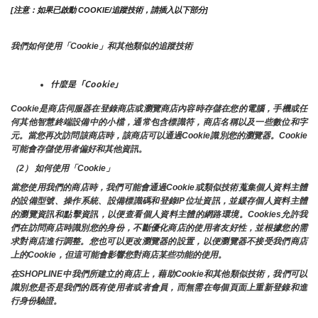
[注意：如果已啟動 COOKIE/追蹤技術，請插入以下部分]
我們如何使用「Cookie」和其他類似的追蹤技術
什麼是「Cookie」
Cookie是商店伺服器在登錄商店或瀏覽商店內容時存儲在您的電腦，手機或任
何其他智慧終端設備中的小檔，通常包含標識符，商店名稱以及一些數位和字
元。當您再次訪問該商店時，該商店可以通過Cookie識別您的瀏覽器。Cookie 
可能會存儲使用者偏好和其他資訊。
（2） 如何使用「Cookie」
當您使用我們的商店時，我們可能會通過Cookie或類似技術蒐集個人資料主體
的設備型號、操作系統、設備標識碼和登錄IP位址資訊，並緩存個人資料主體
的瀏覽資訊和點擊資訊，以便查看個人資料主體的網路環境。Cookies允許我
們在訪問商店時識別您的身份，不斷優化商店的使用者友好性，並根據您的需
求對商店進行調整。您也可以更改瀏覽器的設置，以便瀏覽器不接受我們商店
上的Cookie，但這可能會影響您對商店某些功能的使用。
在SHOPLINE中我們所建立的商店上，藉助Cookie和其他類似技術，我們可以
識別您是否是我們的既有使用者或者會員，而無需在每個頁面上重新登錄和進
行身份驗證。