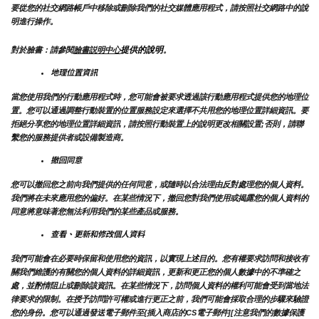
要從您的社交網路帳戶中移除或刪除我們的社交媒體應用程式，請按照社交網路中的說
明進行操作。
提供的說明
對於臉書：請參閱
臉書説明中心
。
地理位置資訊
當您使用我們的行動應用程式時，您可能會被要求透過該行動應用程式提供您的地理位
置。您可以通過調整行動裝置的位置服務設定來選擇不共用您的地理位置詳細資訊。要
拒絕分享您的地理位置詳細資訊，請按照行動裝置上的說明更改相關設置;否則，請聯
繫您的服務提供者或設備製造商。
撤回同意
您可以撤回您之前向我們提供的任何同意，或隨時以合法理由反對處理您的個人資料。
我們將在未來應用您的偏好。在某些情況下，撤回您對我們使用或揭露您的個人資料的
同意將意味著您無法利用我們的某些產品或服務。
查看、更新和修改個人資料
我們可能會在必要時保留和使用您的資訊，以實現上述目的。您有權要求訪問和接收有
關我們維護的有關您的個人資料的詳細資訊，更新和更正您的個人數據中的不準確之
處，並酌情阻止或刪除該資訊。在某些情況下，訪問個人資料的權利可能會受到當地法
律要求的限制。在授予訪問許可權或進行更正之前，我們可能會採取合理的步驟來驗證
您的身份。您可以通過發送電子郵件至{插入商店的CS電子郵件][注意我們的數據保護