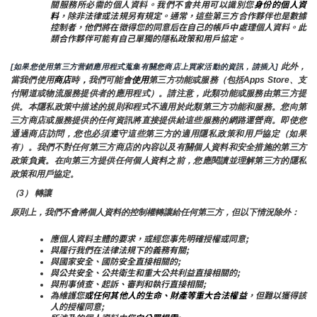
關服務所必需的個人資料。我們不會共用可以識別您
身份的個人資
料
，除非法律或法規另有規定。通常，這些第三方合作夥伴也是數據
控制者，他們將在徵得您的同意后在自己的帳戶中處理個人資料。此
類合作夥伴可能有自己單獨的隱私政策和用戶協定。
 此外，
[如果您使用第三方营銷應用程式蒐集有關您商店上買家活動的資訊，請插入]
當我們使用
商店
時
，
我們可能會
使用
第三方功能或服務（包括Apps Store、支
付閘道或物流服務提供者的應用程式）。請注意，此類功能或服務由第三方提
供。本隱私政策中描述的規則和程式不適用於此類第三方功能和服務。您向第
三方商店或服務提供的任何資訊將直接提供給這些服務的網路運營商。即使您
通過商店訪問，您也必須遵守這些第三方的適用隱私政策和用戶協定（如果
有）。我們不對任何第三方商店的內容以及有關個人資料和安全措施的第三方
政策負責。在向第三方提供任何個人資料之前，您應閱讀並理解第三方的隱私
政策和用戶協定。
（3） 轉讓
原則上，我們不會將個人資料的控制權轉讓給任何第三方，但以下情況除外：
應個人資料主體的要求，或經您事先明確授權或同意;
與履行我們在法律法規下的義務有關;
與國家安全、國防安全直接相關的;
與公共安全、公共衛生和重大公共利益直接相關的;
與刑事偵查、起訴、審判和執行直接相關;
為維護您
或任何其他人的生命、財產等重大合法權益
，但難以獲得該
人的授權同意;