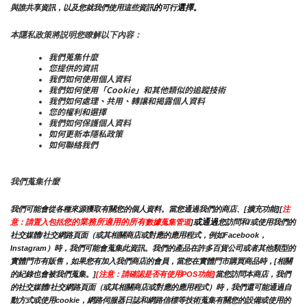
的
選擇。
與誰共享資訊，以及您就我們使用這些資訊
可行
本隱私政策將説明您瞭解以下內容：
我們蒐集什麼
您提供的資訊
我們如何使用個人資料
我們如何使用「Cookie」和其他類似的追蹤技術
我們如何處理、共用、轉讓和揭露個人資料
您的權利和選擇
我們如何保護個人資料
如何更新本隱私政策
如何聯絡我們
我們蒐集什麼
我們可能會從各種來源獲取有關您的個人資料。當您通過我們的商店、[擴充功能][
注
您的業務所適用的所有
或通過
意：請置入包括
數據蒐集管道
]
您訪問和/或使用我們的
社交媒體/社交網路頁面（或其相關商店或對應的應用程式，例如Facebook，
Instagram）時，我們可能會蒐集此資訊。我們的產品在許多百貨公司或者其他類型的
實體門市有販售，如果您有加入我們商店的會員，當您在實體門市購買商品時，[相關
的紀錄也會被我們蒐集。]
[注意：請確認是否有使用POS功能]
當您訪問本商店，我們
的社交媒體/社交網路頁面（或其相關商店或對應的應用程式）時，我們還可能通過自
動方式或使用cookie，網路伺服器日誌和網路信標等技術蒐集有關您的設備或使用的