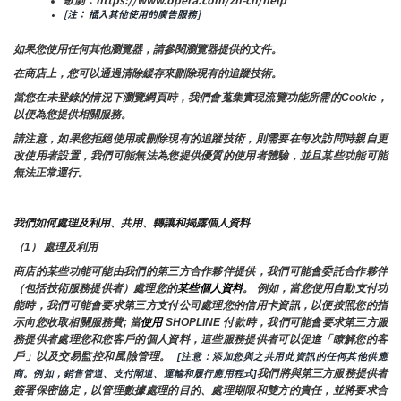
[注： 插入其他使用的廣告服務]
如果您使用任何其他瀏覽器，請參閱瀏覽器提供的文件。
在商店上，您可以通過清除緩存來刪除現有的追蹤技術。
當您在未登錄的情況下瀏覽網頁時，我們會蒐集實現流覽功能所需的Cookie，
以便為您提供相關服務。
請注意，如果您拒絕使用或刪除現有的追蹤技術，則需要在每次訪問時親自更
改使用者設置，我們可能無法為您提供優質的使用者體驗，並且某些功能可能
無法正常運行。
我們如何處理及利用、共用、轉讓和揭露個人資料
（1） 處理及利用
商店的某些功能可能由我們的第三方合作夥伴提供，我們可能會委託合作夥伴
（包括技術服務提供者）處理您的
某些個人資料
。 例如，當您使用自動支付功
能時，我們可能會要求第三方支付公司處理您的信用卡資訊，以便按照您的指
示向您收取相關服務費; 當
使用 
SHOPLINE 付款時，我們可能會要求第三方服
務提供者處理您和您客戶的個人資料，這些服務提供者可以促進「瞭解您的客
戶」以及交易監控和風險管理。 
 [注意：添加您與之共用此資訊的任何其他供應
我們將與第三方服務提供者
商。例如，銷售管道、支付閘道、運輸和履行應用程式]
簽署保密協定，以管理數據處理的目的、處理期限和雙方的責任，並將要求合