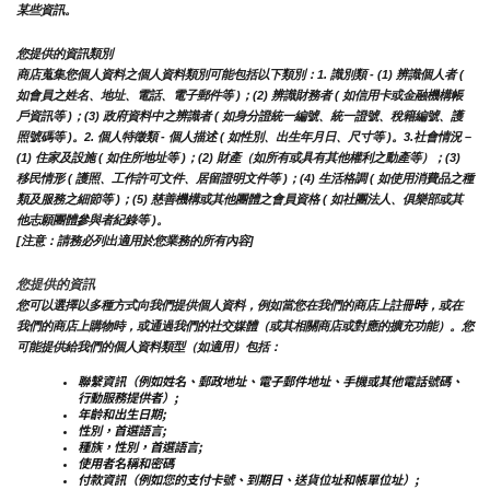
某些資訊。
您提供的資訊類別
商店蒐集您個人資料之個人資料類別可能包括以下類別：1. 識別類 - (1) 辨識個人者 ( 
如會員之姓名、地址、電話、電子郵件等 )；(2) 辨識財務者 ( 如信用卡或金融機構帳
戶資訊等 )；(3) 政府資料中之辨識者 ( 如身分證統一編號、統一證號、稅籍編號、護
照號碼等 )。2. 個人特徵類 - 個人描述 ( 如性別、出生年月日、尺寸等 )。3.社會情況 – 
(1) 住家及設施 ( 如住所地址等 )；(2) 財產（如所有或具有其他權利之動產等）；(3) 
移民情形 ( 護照、工作許可文件、居留證明文件等 )；(4) 生活格調 ( 如使用消費品之種
類及服務之細節等 )；(5) 慈善機構或其他團體之會員資格 ( 如社團法人、俱樂部或其
他志願團體參與者紀錄等 )。
[注意：請務必列出適用於您業務的所有內容]
您提供的資訊
時
您可以選擇以多種方式向我們提供個人資料，例如當您在我們的商店上註冊
，或在
我們的商店上購物時，或通過我們的社交媒體（或其相關商店或對應的擴充功能）。您
可能提供給我們的個人資料類型（如適用）包括：
聯繫資訊（例如姓名、郵政地址、電子郵件地址、手機或其他電話號碼、
行動服務提供者）;
年齡和出生日期;
性別，首選語言;
種族，性別，首選語言;
使用者名稱和密碼
付款資訊（例如您的支付卡號、到期日、送貨位址和帳單位址）;