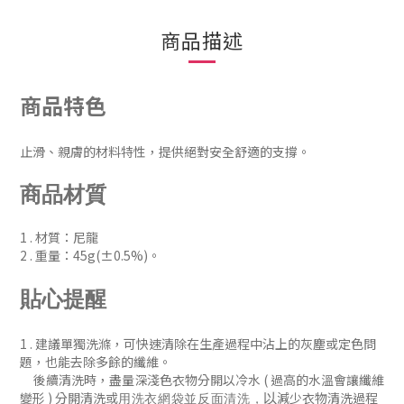
商品描述
商品特色
止滑、親膚的材料特性，提供絕對安全舒適的支撐。
商品材質
1 . 材質：尼龍
2 . 重量：45g(±0.5%)。
貼心提醒
1 . 建議
單獨洗滌，可快速清除在生產過程中沾上的灰塵或定色問
題
，
也能去除多餘的纖維。
後續清洗時
，盡量深淺色衣物分開以冷水 ( 過
高的水溫會讓纖維
變形 )
分開清洗或
減少衣物清洗過程
以
用洗衣網袋並
反面清洗
，