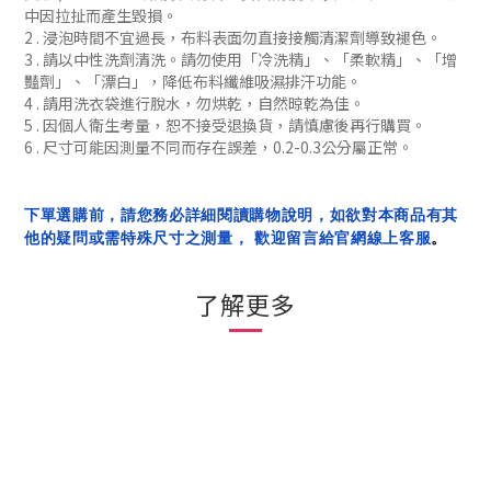
中因拉扯而產生毀損。
2 . 浸泡時間不宜過長，布料表面勿直接接觸清潔劑導致褪色。
3 . 請以中性洗劑清洗。請勿使用「冷洗精」、「柔軟精」
、「增
豔劑」
、「漂白」，降低布料纖維吸濕排汗功能
。
4 . 請用洗衣袋進行脫水，勿烘乾，自然晾乾為佳。
5 . 因個人衛生考量，恕不接受退換貨，請慎慮後再行購買。
6 . 尺寸可能因測量不同而存在誤差，0.2-0.3公分屬正常。
下單選購前，請您務必詳細閱讀購物說明，如欲對本商品有其
他的疑問或需特殊尺寸之測量， 歡迎留言給官網線上客服
。
了解更多