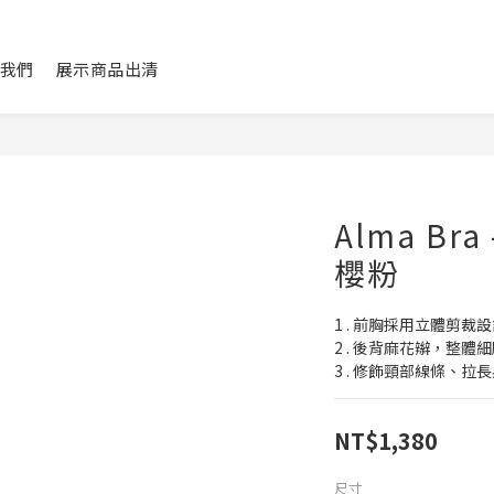
我們
展示商品出清
Alma Br
櫻粉
1 . 前胸採用立體剪裁
2 . 後背麻花辮，整體
3 . 修飾頸部線條、
NT$1,380
尺寸