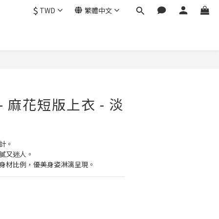
$
TWD
繁體中文
a - 麻花短版上衣 - 淡
設計。
細膩又迷人。
拉長身材比例，優美身姿淋漓呈現。