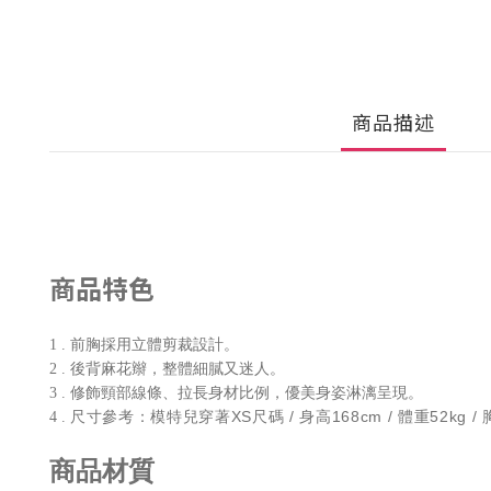
商品描述
商品特色
1 . 前胸採用立體剪裁設計。
2 . 後背麻花辮，整體細膩又迷人。
3 . 修飾頸部線條、拉長身材比例，優美身姿淋漓呈現。
尺寸參考：模特兒穿著XS尺碼 / 身高168cm / 體重52kg / 胸圍8
4 .
商品材質