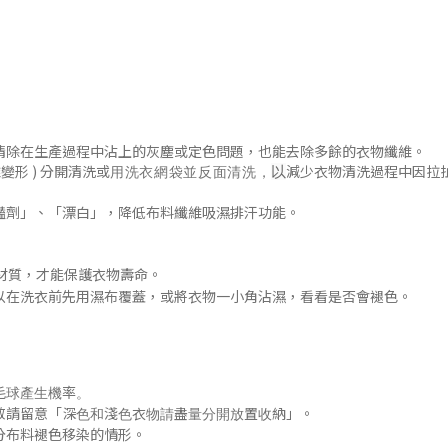
清除在生產過程中沾上的灰塵或定色問題
，
也能去除多餘的衣物纖維。
變形 )
分開清洗或
減少衣物清洗過程中因拉
以
用洗衣網袋並
反面清洗
，
豔劑」
、「漂白」，降低布料纖維吸濕排汗功能
。
材質，才能保護衣物壽命。
以在洗衣前先用濕布覆蓋，或將衣物一小角沾濕，看看是否會褪色
。
毛球產生機率。
「
」
敬請留意
深色和淺色衣物請盡量分開放置收納
。
分布料褪色移染的
情形
。