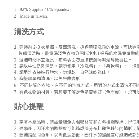
1 . 92% Supplex / 8% Spandex。
2 . Made in taiwan。
清洗方式
1 . 建議前 2-3 次單獨、反
面清洗
，
透過單獨洗滌的水流，可快速
後續清洗時
，盡量深淺色衣物分開以冷水 ( 過
高的水溫會讓纖維
2 . 浸泡時間不宜過長，布料表面勿直接接觸清潔劑導致褪色。
3 . 請以中性洗劑清洗。請勿使用「冷洗精」、「柔軟精」
、「增
4 . 請用洗衣袋進行脫水，勿烘乾，自然晾乾為佳。
5 . 胸墊請單獨清洗，以免扭曲變形
。
不同材質的衣物，有不同的洗滌方式，用對的方式來清洗不同
6 .
7 .
有色衣物的材質，若想要了解定色是否完好（色牢度），您可
貼心提醒
1 .
穿著本產品時，請盡量避免與粗糙材質和布料接觸摩擦，降低
2 .
運動後，
因汗水的酸鹼度可能造成部分布料褪色移染的情形，
3 . 建議搭配同色系，
以降低
運動後，
因汗水的酸鹼度可能造成部