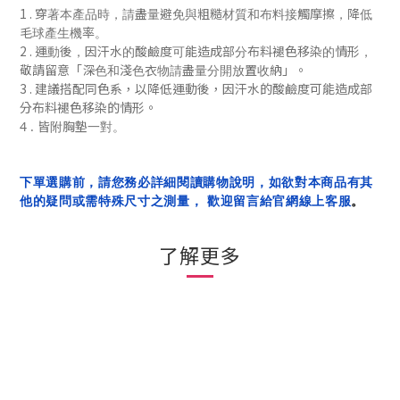
1 .
穿著本產品時，請盡量避免與粗糙材質和布料接觸摩擦，降低
毛球產生機率。
2 .
運動後，
因汗水的酸鹼度可能造成部分布料褪色移染的情形，
「
」
敬請留意
深色和淺色衣物請盡量分開放置收納
。
3 . 建議搭配同色系，
以降低
運動後，
因汗水的酸鹼度可能造成部
分布料褪色移染的
情形
。
4 . 皆附胸墊一對。
下單選購前，請您務必詳細閱讀購物說明，如欲對本商品有其
他的疑問或需特殊尺寸之測量， 歡迎留言給官網線上客服
。
了解更多