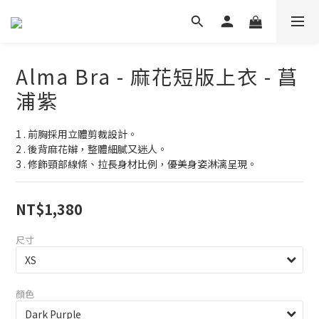
Alma Bra - 麻花短版上衣 - 菖
浦紫
1 . 前胸採用立體剪裁設計。
2 . 後背麻花辮，整體細膩又迷人。
3 . 修飾頸部線條、拉長身材比例，優美身姿淋漓呈現。
NT$1,380
尺寸
顏色