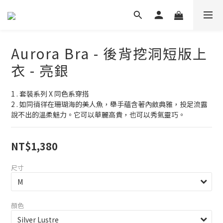
Aurora Bra - 後背挖洞短版上
衣 - 亮銀
1 . 套裝系列 X 同色系穿搭
2 . 如同徜徉在珊瑚海的美人魚，舉手蘊含著內斂典雅，投足流露
說不出的溫柔魅力。它可以華麗高貴，也可以秀氣靈巧。
NT$1,380
尺寸
顏色