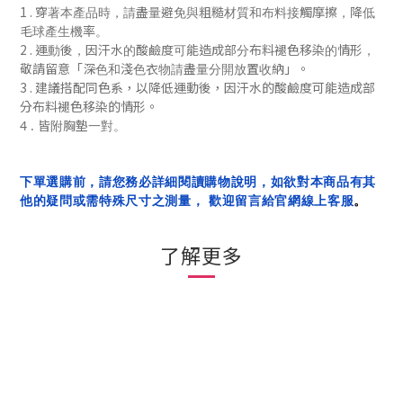
1 .
穿著本產品時，請盡量避免與粗糙材質和布料接觸摩擦，降低
毛球產生機率。
2 .
運動後，
因汗水的酸鹼度可能造成部分布料褪色移染的情形，
「
」
敬請留意
深色和淺色衣物請盡量分開放置收納
。
3 . 建議搭配同色系，
以降低
運動後，
因汗水的酸鹼度可能造成部
分布料褪色移染的
情形
。
4 . 皆附胸墊一對。
下單選購前，請您務必詳細閱讀購物說明，如欲對本商品有其
他的疑問或需特殊尺寸之測量， 歡迎留言給官網線上客服
。
了解更多