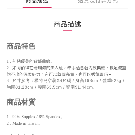
商品描述
送貨及付款方式
商品描述
商品特色
1
.
勾勒優美的背部曲線。
如同徜徉在珊瑚海的美人魚，舉手蘊含著內斂典雅，投足流露
2
.
說不出的溫柔魅力。它可以華麗高貴，也可以秀氣靈巧
。
尺寸參考：模特兒穿著XS尺碼 / 身高168cm / 體重52kg /
3 .
胸圍81.28cm / 腰圍63.5cm / 臀圍91.44cm。
商品材質
1 . 92% Supplex / 8% Spandex。
2 . Made in taiwan。