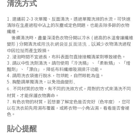
清洗方式
1 . 建議前 2-3 次單獨、反
面清洗
，
透過單獨洗滌的水流，可快速
清除在生產過程中沾上的灰塵或定色問題
，
也能去除多餘的衣物
纖維。
後續清洗時
，盡量深淺色衣物分開以冷水 ( 過
高的水溫會讓纖維
變形 )
分開清洗或
減少衣物清洗過程
以
用洗衣網袋並
反面清洗
，
中因拉扯而產生毀損。
2 . 浸泡時間不宜過長，布料表面勿直接接觸清潔劑導致褪色。
3 . 請以中性洗劑清洗。請勿使用「冷洗精」、「柔軟精」
、「增
豔劑」
、「漂白」，降低布料纖維吸濕排汗功能
。
4 . 請用洗衣袋進行脫水，勿烘乾，自然晾乾為佳。
5 . 胸墊請單獨清洗，以免扭曲變形
。
不同材質的衣物，有不同的洗滌方式，用對的方式來清洗不同
6 .
材質，才能保護衣物壽命。
7 .
有色衣物的材質，若想要了解定色是否完好（色牢度），您可
以在洗衣前先用濕布覆蓋，或將衣物一小角沾濕，看看是否會褪
色
。
貼心提醒