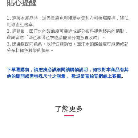
貼心提醒
1 .
穿著本產品時，請盡量避免與粗糙材質和布料接觸摩擦，降低
毛球產生機率。
2 .
運動後，
因汗水的酸鹼度可能造成部分布料褪色移染的情形，
「
」
敬請留意
深色和淺色衣物請盡量分開放置收納
。
3 . 建議搭配同色系，
以降低
運動後，
因汗水的酸鹼度可能造成部
分布料褪色移染的
情形
。
下單選購前，請您務必詳細閱讀購物說明，如欲對本商品有其
他的疑問或需特殊尺寸之測量， 歡迎留言給官網線上客服
。
了解更多