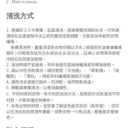
2 . Made in taiwan。
清洗方式
1 . 建議前 2-3 次單獨、反
面清洗
，
透過單獨洗滌的水流，可快速
清除在生產過程中沾上的灰塵或定色問題
，
也能去除多餘的衣物
纖維。
後續清洗時
，盡量深淺色衣物分開以冷水 ( 過
高的水溫會讓纖維
變形 )
分開清洗或
減少衣物清洗過程
以
用洗衣網袋並
反面清洗
，
中因拉扯而產生毀損。
2 . 浸泡時間不宜過長，布料表面勿直接接觸清潔劑導致褪色。
3 . 請以中性洗劑清洗。請勿使用「冷洗精」、「柔軟精」
、「增
豔劑」
、「漂白」，降低布料纖維吸濕排汗功能
。
4 . 請用洗衣袋進行脫水，勿烘乾，自然晾乾為佳。
5 . 胸墊請單獨清洗，以免扭曲變形
。
不同材質的衣物，有不同的洗滌方式，用對的方式來清洗不同
6 .
材質，才能保護衣物壽命。
7 .
有色衣物的材質，若想要了解定色是否完好（色牢度），您可
以在洗衣前先用濕布覆蓋，或將衣物一小角沾濕，看看是否會褪
色
。