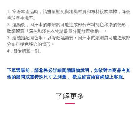
1 .
穿著本產品時，請盡量避免與粗糙材質和布料接觸摩擦，降低
毛球產生機率。
2 .
運動後，
因汗水的酸鹼度可能造成部分布料褪色移染的情形，
「
」
敬請留意
深色和淺色衣物請盡量分開放置收納
。
3 . 建議搭配同色系，
以降低
運動後，
因汗水的酸鹼度可能造成部
分布料褪色移染的
情形
。
4 . 皆附胸墊一對。
下單選購前，請您務必詳細閱讀購物說明，如欲對本商品有其
他的疑問或需特殊尺寸之測量， 歡迎留言給官網線上客服
。
了解更多