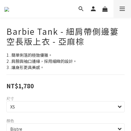
Barbie Tank - 細肩帶側邊簍
空長版上衣 - 亞麻棕
1 . 簡單俐落的極致優雅。
2 . 肩膀與袖口邊緣，採用細緻的設計。
3 . 讓身形更具美感。
NT$1,780
尺寸
顏色