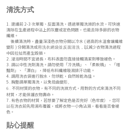
清洗方式
1 . 建議前 2-3 次單獨、反
面清洗
，
透過單獨洗滌的水流，可快速
清除在生產過程中沾上的灰塵或定色問題
，
也能去除多餘的衣物
纖維。
後續清洗時
，盡量深淺色衣物分開以冷水 ( 過
高的水溫會讓纖維
變形 )
分開清洗或
減少衣物清洗過程
以
用洗衣網袋並
反面清洗
，
中因拉扯而產生毀損。
2 . 浸泡時間不宜過長，布料表面勿直接接觸清潔劑導致褪色。
3 . 請以中性洗劑清洗。請勿使用「冷洗精」、「柔軟精」
、「增
豔劑」
、「漂白」，降低布料纖維吸濕排汗功能
。
4 . 請用洗衣袋進行脫水，勿烘乾，自然晾乾為佳。
5 . 胸墊請單獨清洗，以免扭曲變形
。
不同材質的衣物，有不同的洗滌方式，用對的方式來清洗不同
6 .
材質，才能保護衣物壽命。
7 .
有色衣物的材質，若想要了解定色是否完好（色牢度），您可
以在洗衣前先用濕布覆蓋，或將衣物一小角沾濕，看看是否會褪
色
。
貼心提醒