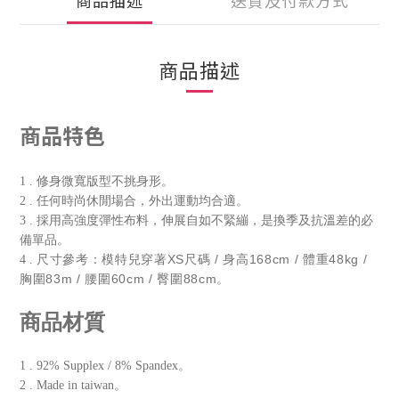
商品描述
送貨及付款方式
商品描述
商品特色
1 . 修身微寬版型不挑身形。
2 . 任何時尚休閒場合，外出運動均合適。
3 . 採用高強度彈性布料，伸展自如不緊繃，是換季及抗溫差的必
備單品。
尺寸參考：模特兒穿著XS尺碼 / 身高168cm / 體重48kg /
4 .
胸圍83m / 腰圍60cm / 臀圍88cm。
商品材質
1 . 92% Supplex / 8% Spandex。
2 . Made in taiwan。