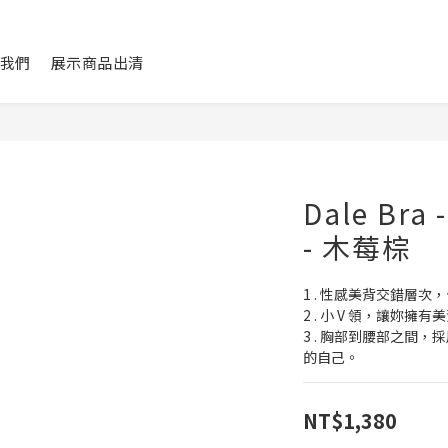
我們
展示商品出清
Dale Br
- 木莓棕
1 . 性感美背交錯層
2 . 小 V 領，讓妳擁
3 . 胸部到腰部之間
的自己。
NT$1,380