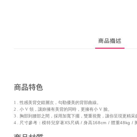
商品描述
商品特色
1 . 性感美背交錯層次，勾勒優美的背部曲線。
2 . 小 V 領，讓妳擁有美背的同時，更擁有小 V 臉。
3 . 胸部到腰部之間，採用加寬下擺，雙重視覺，讓你呈現更精采
尺寸參考：模特兒穿著XS尺碼 / 身高168cm / 體重48kg / 胸
4 .