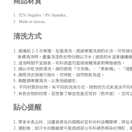
商品材質
1 . 92% Supplex / 8% Spandex。
2 . Made in taiwan。
清洗方式
1 . 建議前 2-3 次單獨、反
面清洗
，
透過單獨洗滌的水流，可快速
後續清洗時
，盡量深淺色衣物分開以冷水 ( 過
高的水溫會讓纖維
2 . 浸泡時間不宜過長，布料表面勿直接接觸清潔劑導致褪色。
3 . 請以中性洗劑清洗。請勿使用「冷洗精」、「柔軟精」
、「增
4 . 請用洗衣袋進行脫水，勿烘乾，自然晾乾為佳。
5 . 胸墊請單獨清洗，以免扭曲變形
。
不同材質的衣物，有不同的洗滌方式，用對的方式來清洗不同
6 .
7 .
有色衣物的材質，若想要了解定色是否完好（色牢度），您可
貼心提醒
1 .
穿著本產品時，請盡量避免與粗糙材質和布料接觸摩擦，降低
2 .
運動後，
因汗水的酸鹼度可能造成部分布料褪色移染的情形，