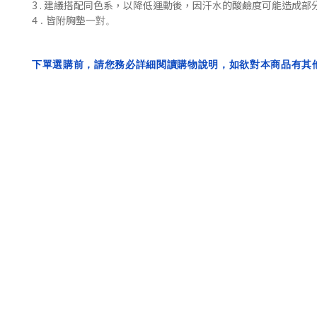
3 . 建議搭配同色系，
以降低
運動後，
因汗水的酸鹼度可能造成部
4 . 皆附胸墊一對。
下單選購前，請您務必詳細閱讀購物說明，如欲對本商品有其