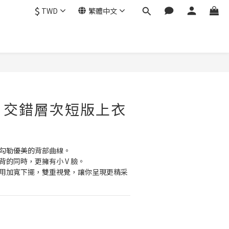
$
TWD
繁體中文
a - 交錯層次短版上衣
次，勾勒優美的背部曲線。
有美背的同時，更擁有小 V 臉。
，採用加寬下擺，雙重視覺，讓你呈現更精采