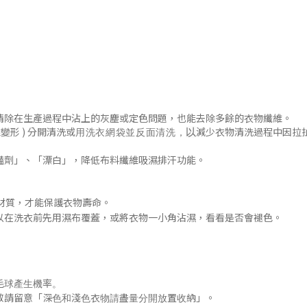
清除在生產過程中沾上的灰塵或定色問題
，
也能去除多餘的衣物纖維。
變形 )
分開清洗或
減少衣物清洗過程中因拉
以
用洗衣網袋並
反面清洗
，
豔劑」
、「漂白」，降低布料纖維吸濕排汗功能
。
材質，才能保護衣物壽命。
以在洗衣前先用濕布覆蓋，或將衣物一小角沾濕，看看是否會褪色
。
毛球產生機率。
「
」
敬請留意
深色和淺色衣物請盡量分開放置收納
。