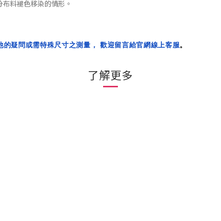
分布料褪色移染的
情形
。
他的疑問或需特殊尺寸之測量， 歡迎留言給官網線上客服
。
了解更多