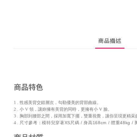
商品描述
商品特色
1 . 性感美背交錯層次，勾勒優美的背部曲線。
2 . 小 V 領，讓妳擁有美背的同時，更擁有小 V 臉。
3 . 胸部到腰部之間，採用加寬下擺，雙重視覺，讓你呈現更精采
尺寸參考：模特兒穿著XS尺碼 / 身高168cm / 體重48kg / 胸
4 .