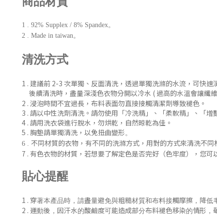
商品材質
1 . 92% Supplex / 8% Spandex。
2 . Made in taiwan。
清洗方式
1 . 建議前 2-3 次單獨、反
面清洗
，
透過單獨洗滌的水流，可快速
後續清洗時
，盡量深淺色衣物分開以冷水 ( 過
高的水溫會讓纖維
2 . 浸泡時間不宜過長，布料表面勿直接接觸清潔劑導致褪色。
3 . 請以中性洗劑清洗。請勿使用「冷洗精」、「柔軟精」
、「增
4 . 請用洗衣袋進行脫水，勿烘乾，自然晾乾為佳。
5 . 胸墊請單獨清洗，以免扭曲變形
。
不同材質的衣物，有不同的洗滌方式，用對的方式來清洗不同
6 .
7 .
有色衣物的材質，若想要了解定色是否完好（色牢度），您可
貼心提醒
1 .
穿著本產品時，請盡量避免與粗糙材質和布料接觸摩擦，降低
2 .
運動後，
因汗水的酸鹼度可能造成部分布料褪色移染的情形，