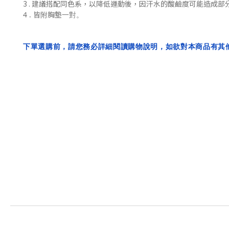
3 . 建議搭配同色系，
以降低
運動後，
因汗水的酸鹼度可能造成部
4 . 皆附胸墊一對。
下單選購前，請您務必詳細閱讀購物說明，如欲對本商品有其