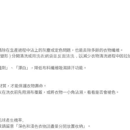
清除在生產過程中沾上的灰塵或定色問題
，
也能去除多餘的衣物纖維。
變形 )
分開清洗或
減少衣物清洗過程中因拉
以
用洗衣網袋並
反面清洗
，
豔劑」
、「漂白」，降低布料纖維吸濕排汗功能
。
材質，才能保護衣物壽命。
以在洗衣前先用濕布覆蓋，或將衣物一小角沾濕，看看是否會褪色
。
毛球產生機率。
「
」
敬請留意
深色和淺色衣物請盡量分開放置收納
。