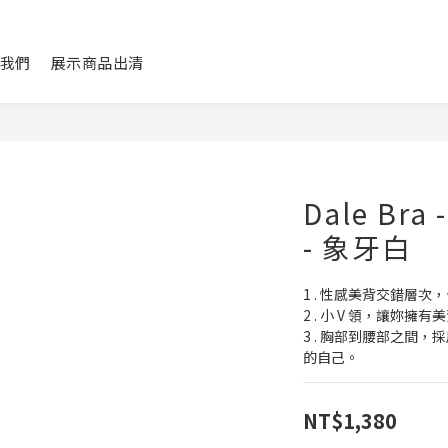
我們
展示商品出清
Dale Br
- 象牙白
1 . 性感美背交錯層
2 . 小 V 領，讓妳擁
3 . 胸部到腰部之間
的自己。
NT$1,380