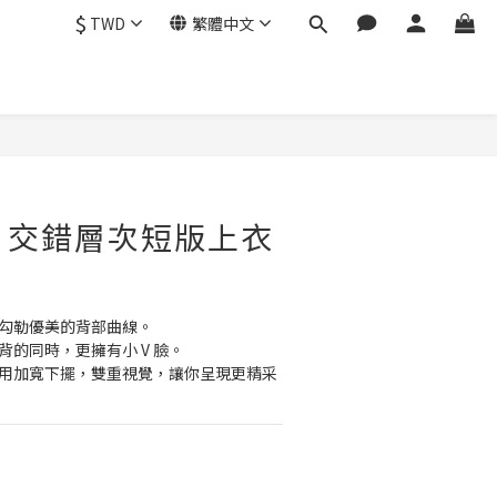
$
TWD
繁體中文
a - 交錯層次短版上衣
次，勾勒優美的背部曲線。
有美背的同時，更擁有小 V 臉。
，採用加寬下擺，雙重視覺，讓你呈現更精采