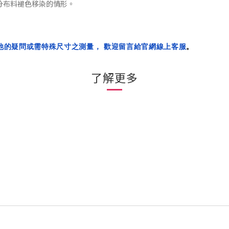
分布料褪色移染的
情形
。
他的疑問或需特殊尺寸之測量， 歡迎留言給官網線上客服
。
了解更多