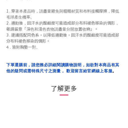
1 .
穿著本產品時，請盡量避免與粗糙材質和布料接觸摩擦，降低
毛球產生機率。
2 .
運動後，
因汗水的酸鹼度可能造成部分布料褪色移染的情形，
「
」
敬請留意
深色和淺色衣物請盡量分開放置收納
。
3 . 建議搭配同色系，
以降低
運動後，
因汗水的酸鹼度可能造成部
分布料褪色移染的
情形
。
4 . 皆附胸墊一對。
下單選購前，請您務必詳細閱讀購物說明，如欲對本商品有其
他的疑問或需特殊尺寸之測量， 歡迎留言給官網線上客服
。
了解更多