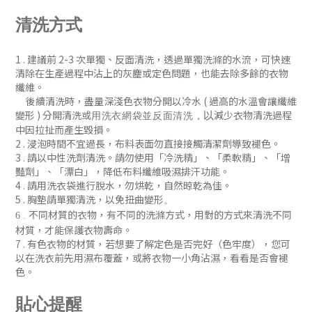
清洗方式
1 . 建議前 2-3 次單獨、反
面清洗
，
透過單獨洗滌的水流，可快速
清除在生產過程中沾上的灰塵或定色問題
，
也能去除多餘的衣物
纖維。
後續清洗時
，盡量深淺色衣物分開以冷水 ( 過
高的水溫會讓纖維
變形 )
分開清洗或
減少衣物清洗過程
以
用洗衣網袋並
反面清洗
，
中因拉扯而產生毀損。
2 . 浸泡時間不宜過長，布料表面勿直接接觸清潔劑導致褪色。
3 . 請以中性洗劑清洗。請勿使用「冷洗精」、「柔軟精」
、「增
豔劑」
、「漂白」，降低布料纖維吸濕排汗功能
。
4 . 請用洗衣袋進行脫水，勿烘乾，自然晾乾為佳。
5 . 胸墊請單獨清洗，以免扭曲變形
。
不同材質的衣物，有不同的洗滌方式，用對的方式來清洗不同
6 .
材質，才能保護衣物壽命。
7 .
有色衣物的材質，若想要了解定色是否完好（色牢度），您可
以在洗衣前先用濕布覆蓋，或將衣物一小角沾濕，看看是否會褪
色
。
貼心提醒