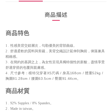
商品描述
商品特色
1
.
性感美背交錯層次，勾勒優美的背部曲線。
2
.
舒適柔軟的質料與剪裁，美背交織設計延伸到胸前，俐落兼具
精緻感。
3
.
在簡約的基調之上，為女性呈現具獨特個性的新貌，盡情享受
舒適穿搭的包覆與親膚感。
尺寸參考：模特兒穿著XS尺碼 / 身高168cm / 體重52kg /
4
.
胸圍81.28cm / 腰圍63.5cm / 臀圍91.44cm。
商品材質
1 . 92% Supplex / 8% Spandex。
2 . Made in taiwan。