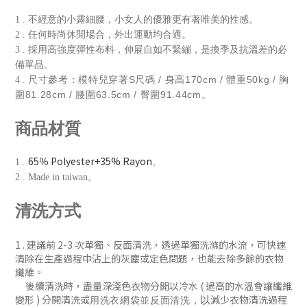
1 . 不經意的小露細腰，小女人的優雅更有著唯美的性感。
2 . 任何時尚休閒場合，外出運動均合適。
3 . 採用高強度彈性布料，伸展自如不緊繃，是換季及抗溫差的必
備單品。
尺寸參考：模特兒穿著S尺碼 / 身高170cm / 體重50kg / 胸
4 .
圍81.28cm / 腰圍63.5cm / 臀圍91.44cm。
商品材質
65％ Polyester+35% Rayon
1 .
。
2 . Made in taiwan。
清洗方式
1 . 建議前 2-3 次單獨、反
面清洗
，
透過單獨洗滌的水流，可快速
清除在生產過程中沾上的灰塵或定色問題
，
也能去除多餘的衣物
纖維。
後續清洗時
，盡量深淺色衣物分開以冷水 ( 過
高的水溫會讓纖維
變形 )
分開清洗或
減少衣物清洗過程
以
用洗衣網袋並
反面清洗
，