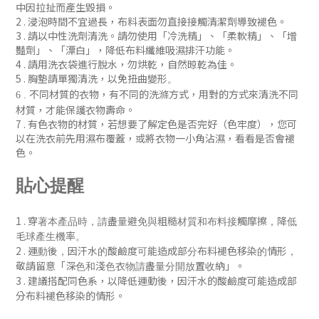
中因拉扯而產生毀損。
2 . 浸泡時間不宜過長，布料表面勿直接接觸清潔劑導致褪色。
3 . 請以中性洗劑清洗。請勿使用「冷洗精」、「柔軟精」
、「增
豔劑」
、「漂白」，降低布料纖維吸濕排汗功能
。
4 . 請用洗衣袋進行脫水，勿烘乾，自然晾乾為佳。
5 . 胸墊請單獨清洗，以免扭曲變形
。
不同材質的衣物，有不同的洗滌方式，用對的方式來清洗不同
6 .
材質，才能保護衣物壽命。
7 .
有色衣物的材質，若想要了解定色是否完好（色牢度），您可
以在洗衣前先用濕布覆蓋，或將衣物一小角沾濕，看看是否會褪
色
。
貼心提醒
1 .
穿著本產品時，請盡量避免與粗糙材質和布料接觸摩擦，降低
毛球產生機率。
2 .
運動後，
因汗水的酸鹼度可能造成部分布料褪色移染的情形，
「
」
敬請留意
深色和淺色衣物請盡量分開放置收納
。
3 . 建議搭配同色系，
以降低
運動後，
因汗水的酸鹼度可能造成部
分布料褪色移染的
情形
。