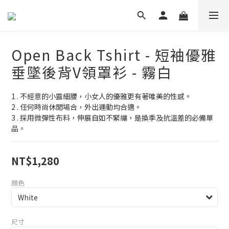
Open Back Tshirt - 短袖優雅
垂墜後背V領罩衫 - 霧白
1 . 不經意的小露細腰，小女人的優雅更有著唯美的性感。
2 . 任何時尚休閒場合，外出運動均合適。
3 . 採用微彈性布料，伸展自如不緊繃，是換季及抗溫差的必備單
品。
NT$1,280
顏色
尺寸