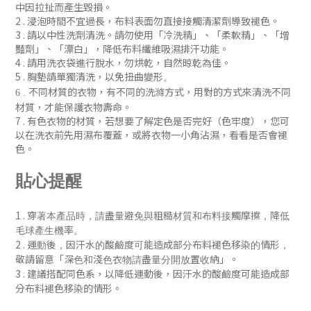
中因拉扯而產生毀損。
2 . 浸泡時間不宜過長，布料表面勿直接接觸清潔劑導致褪色。
3 . 請以中性洗劑清洗。請勿使用「冷洗精」、「柔軟精」
、「增
豔劑」
、「漂白」，降低布料纖維吸濕排汗功能
。
4 . 請用洗衣袋進行脫水，勿烘乾，自然晾乾為佳。
5 . 胸墊請單獨清洗，以免扭曲變形
。
不同材質的衣物，有不同的洗滌方式，用對的方式來清洗不同
6 .
材質，才能保護衣物壽命。
7 .
有色衣物的材質，若想要了解定色是否完好（色牢度），您可
以在洗衣前先用濕布覆蓋，或將衣物一小角沾濕，看看是否會褪
色
。
貼心提醒
1 .
穿著本產品時，請盡量避免與粗糙材質和布料接觸摩擦，降低
毛球產生機率。
2 .
運動後，
因汗水的酸鹼度可能造成部分布料褪色移染的情形，
「
」
敬請留意
深色和淺色衣物請盡量分開放置收納
。
3 . 建議搭配同色系，
以降低
運動後，
因汗水的酸鹼度可能造成部
分布料褪色移染的
情形
。