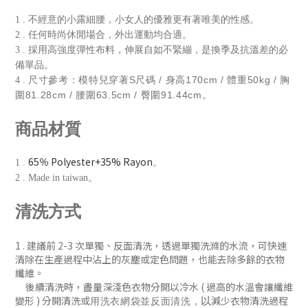
1 . 不經意的小露細腰，小女人的優雅更有著唯美的性感。
2 . 任何時尚休閒場合，外出運動均合適。
3 . 採用高強度彈性布料，伸展自如不緊繃，是換季及抗溫差的必
備單品。
尺寸參考：模特兒穿著S尺碼 / 身高170cm / 體重50kg / 胸
4 .
圍81.28cm / 腰圍63.5cm / 臀圍91.44cm。
商品材質
65％ Polyester+35% Rayon
1 .
。
2 . Made in taiwan。
清洗方式
1 . 建議前 2-3 次單獨、反
面清洗
，
透過單獨洗滌的水流，可快速
清除在生產過程中沾上的灰塵或定色問題
，
也能去除多餘的衣物
纖維。
後續清洗時
，盡量深淺色衣物分開以冷水 ( 過
高的水溫會讓纖維
變形 )
分開清洗或
減少衣物清洗過程
以
用洗衣網袋並
反面清洗
，