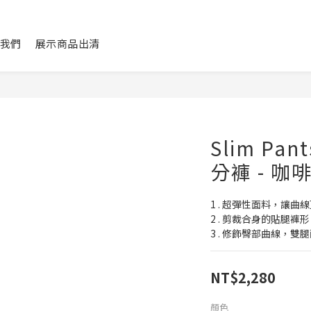
我們
展示商品出清
Slim Pa
分褲 - 咖
1 . 超彈性面料，讓曲
2 . 剪裁合身的貼腿
3 . 修飾臀部曲線，雙
NT$2,280
顏色