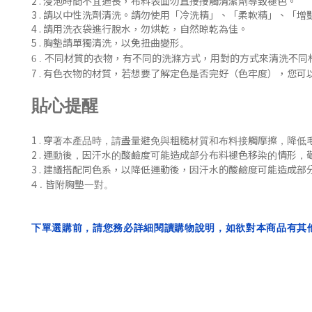
2 . 浸泡時間不宜過長，布料表面勿直接接觸清潔劑導致褪色。
3 . 請以中性洗劑清洗。請勿使用「冷洗精」、「柔軟精」
、「增
4 . 請用洗衣袋進行脫水，勿烘乾，自然晾乾為佳。
5 . 胸墊請單獨清洗，以免扭曲變形
。
不同材質的衣物，有不同的洗滌方式，用對的方式來清洗不同
6 .
7 .
有色衣物的材質，若想要了解定色是否完好（色牢度），您可
貼心提醒
1 .
穿著本產品時，請盡量避免與粗糙材質和布料接觸摩擦，降低
2 .
運動後，
因汗水的酸鹼度可能造成部分布料褪色移染的情形，
3 . 建議搭配同色系，
以降低
運動後，
因汗水的酸鹼度可能造成部
4 . 皆附胸墊一對。
下單選購前，請您務必詳細閱讀購物說明，如欲對本商品有其