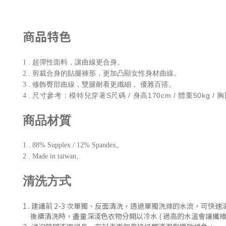
商品特色
1 . 超彈性面料，讓曲線更合身。
2 . 剪裁合身的貼腿褲形，更加凸顯女性身材曲線。
3 . 修飾臀部曲線，雙腿耐看更纖細， 優雅百搭。
尺寸參考：
模特兒穿著S尺碼 /
身高170cm / 體重50kg / 胸
4 .
商品材質
1 . 88% Supplex / 12% Spandex。
2 . Made in taiwan。
清洗方式
1 . 建議前 2-3 次單獨、反
面清洗
，
透過單獨洗滌的水流，可快速
後續清洗時
，盡量深淺色衣物分開以冷水 ( 過
高的水溫會讓纖維