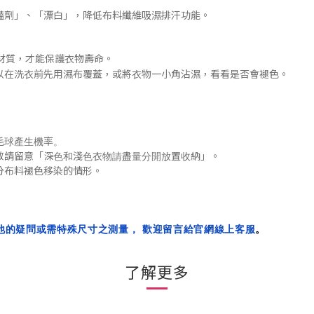
豔劑」
、「漂白」，降低布料纖維吸濕排汗功能
。
材質，才能保護衣物壽命。
以在洗衣前先用濕布覆蓋，或將衣物一小角沾濕，看看是否會褪色
。
毛球產生機率。
「
」
敬請留意
深色和淺色衣物請盡量分開放置收納
。
分布料褪色移染的
情形
。
他的疑問或需特殊尺寸之測量， 歡迎留言給官網線上客服
。
了解更多