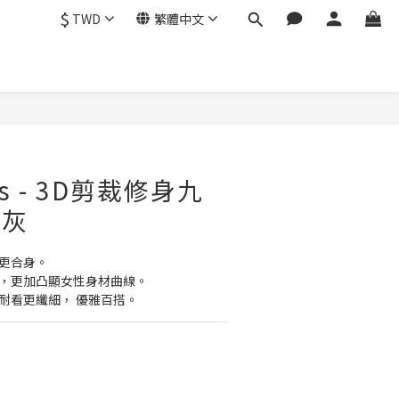
$
TWD
繁體中文
nts - 3D剪裁修身九
啡灰
線更合身。
褲形，更加凸顯女性身材曲線。
腿耐看更纖細， 優雅百搭。