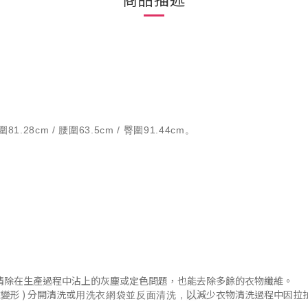
圍81.28cm / 腰圍63.5cm / 臀圍91.44cm
。
清除在生產過程中沾上的灰塵或定色問題
，
也能去除多餘的衣物纖維。
變形 )
分開清洗或
減少衣物清洗過程中因拉
以
用洗衣網袋並
反面清洗
，