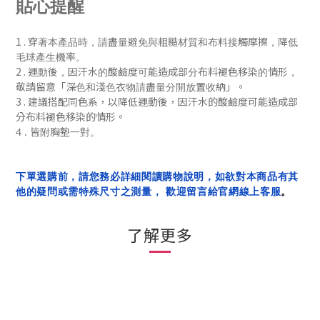
貼心提醒
1 .
穿著本產品時，請盡量避免與粗糙材質和布料接觸摩擦，降低
毛球產生機率。
2 .
運動後，
因汗水的酸鹼度可能造成部分布料褪色移染的情形，
「
」
敬請留意
深色和淺色衣物請盡量分開放置收納
。
3 . 建議搭配同色系，
以降低
運動後，
因汗水的酸鹼度可能造成部
分布料褪色移染的
情形
。
4 . 皆附胸墊一對。
下單選購前，請您務必詳細閱讀購物說明，如欲對本商品有其
他的疑問或需特殊尺寸之測量， 歡迎留言給官網線上客服
。
了解更多