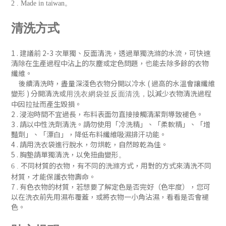
2 . Made in taiwan。
清洗方式
1 . 建議前 2-3 次單獨、反
面清洗
，
透過單獨洗滌的水流，可快速
清除在生產過程中沾上的灰塵或定色問題
，
也能去除多餘的衣物
纖維。
後續清洗時
，盡量深淺色衣物分開以冷水 ( 過
高的水溫會讓纖維
變形 )
分開清洗或
減少衣物清洗過程
以
用洗衣網袋並
反面清洗
，
中因拉扯而產生毀損。
2 . 浸泡時間不宜過長，布料表面勿直接接觸清潔劑導致褪色。
3 . 請以中性洗劑清洗。請勿使用「冷洗精」、「柔軟精」
、「增
豔劑」
、「漂白」，降低布料纖維吸濕排汗功能
。
4 . 請用洗衣袋進行脫水，勿烘乾，自然晾乾為佳。
5 . 胸墊請單獨清洗，以免扭曲變形
。
不同材質的衣物，有不同的洗滌方式，用對的方式來清洗不同
6 .
材質，才能保護衣物壽命。
7 .
有色衣物的材質，若想要了解定色是否完好（色牢度），您可
以在洗衣前先用濕布覆蓋，或將衣物一小角沾濕，看看是否會褪
色
。