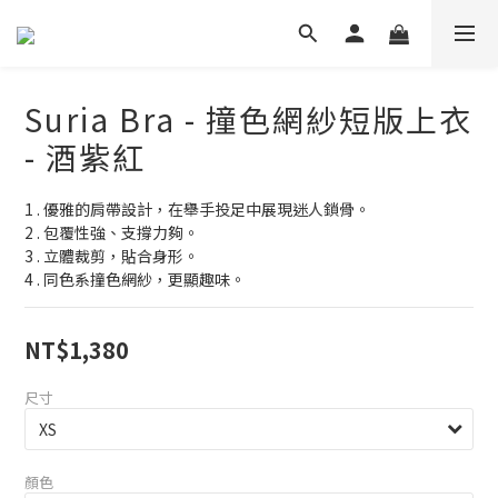
Suria Bra - 撞色網紗短版上衣
- 酒紫紅
1 . 優雅的肩帶設計，在舉手投足中展現迷人鎖骨。
2 . 包覆性強、支撐力夠。
3 . 立體裁剪，貼合身形。
4 . 同色系撞色網紗，更顯趣味。
NT$1,380
尺寸
顏色