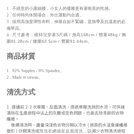
1 . 不經意的小露細腰，小女人的優雅更有著唯美的性感。
2 . 任何時尚休閒場合，外出運動均合適。
3 . 採用高強度彈性布料，伸展自如不緊繃，是換季及抗溫差的必
備單品。
尺寸參考：模特兒穿著S尺碼 / 身高168cm / 體重48kg / 胸
4 .
圍81.28cm / 腰圍63.5cm / 臀圍91.44cm。
商品材質
1 . 92% Supplex / 8% Spandex。
2 . Made in taiwan。
清洗方式
1 . 建議前 2-3 次單獨、反
面清洗
，
透過單獨洗滌的水流，可快速
清除在生產過程中沾上的灰塵或定色問題
，
也能去除多餘的衣物
纖維。
後續清洗時
，盡量深淺色衣物分開以冷水 ( 過
高的水溫會讓纖維
變形 )
分開清洗或
減少衣物清洗過程
以
用洗衣網袋並
反面清洗
，