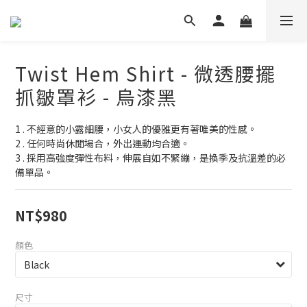
Twist Hem Shirt - 微透腰擺
抓皺罩衫 - 烏漆黑
1 . 不經意的小露細腰，小女人的優雅更有著唯美的性感。
2 . 任何時尚休閒場合，外出運動均合適。
3 . 採用高強度彈性布料，伸展自如不緊繃，是換季及抗溫差的必
備單品。
NT$980
顏色
尺寸