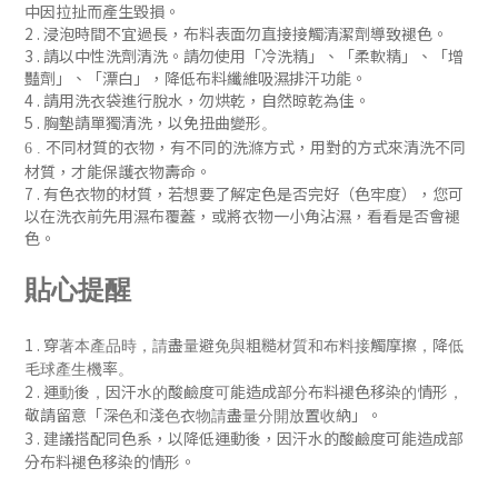
中因拉扯而產生毀損。
2 . 浸泡時間不宜過長，布料表面勿直接接觸清潔劑導致褪色。
3 . 請以中性洗劑清洗。請勿使用「冷洗精」、「柔軟精」
、「增
豔劑」
、「漂白」，降低布料纖維吸濕排汗功能
。
4 . 請用洗衣袋進行脫水，勿烘乾，自然晾乾為佳。
5 . 胸墊請單獨清洗，以免扭曲變形
。
不同材質的衣物，有不同的洗滌方式，用對的方式來清洗不同
6 .
材質，才能保護衣物壽命。
7 .
有色衣物的材質，若想要了解定色是否完好（色牢度），您可
以在洗衣前先用濕布覆蓋，或將衣物一小角沾濕，看看是否會褪
色
。
貼心提醒
1 .
穿著本產品時，請盡量避免與粗糙材質和布料接觸摩擦，降低
毛球產生機率。
2 .
運動後，
因汗水的酸鹼度可能造成部分布料褪色移染的情形，
「
」
敬請留意
深色和淺色衣物請盡量分開放置收納
。
3 . 建議搭配同色系，
以降低
運動後，
因汗水的酸鹼度可能造成部
分布料褪色移染的
情形
。