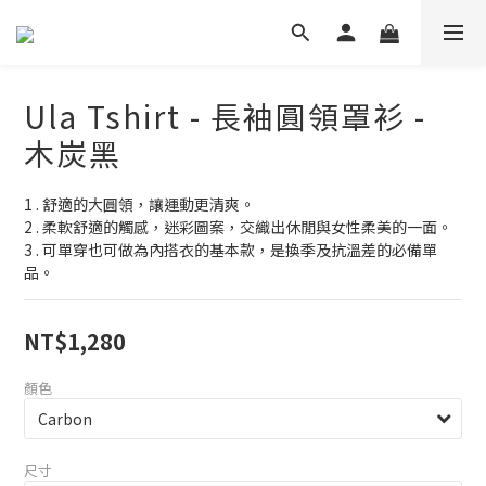
Ula Tshirt - 長袖圓領罩衫 -
木炭黑
1 . 舒適的大圓領，讓運動更清爽。
2 . 柔軟舒適的觸感，迷彩圖案，交織出休閒與女性柔美的一面。
3 . 可單穿也可做為內搭衣的基本款，是換季及抗溫差的必備單
品。
NT$1,280
顏色
尺寸