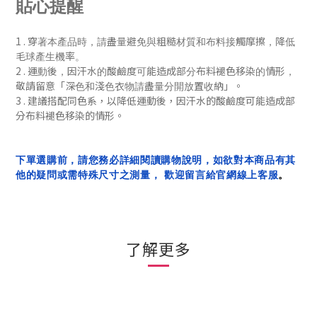
貼心提醒
1 .
穿著本產品時，請盡量避免與粗糙材質和布料接觸摩擦，降低
毛球產生機率。
2 .
運動後，
因汗水的酸鹼度可能造成部分布料褪色移染的情形，
「
」
敬請留意
深色和淺色衣物請盡量分開放置收納
。
3 . 建議搭配同色系，
以降低
運動後，
因汗水的酸鹼度可能造成部
分布料褪色移染的
情形
。
下單選購前，請您務必詳細閱讀購物說明，如欲對本商品有其
他的疑問或需特殊尺寸之測量， 歡迎留言給官網線上客服
。
了解更多