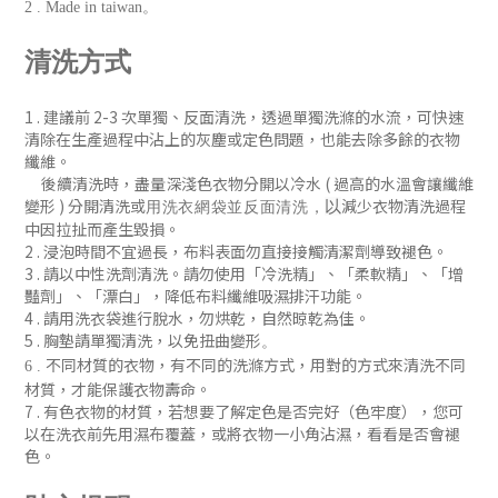
2 . Made in taiwan。
清洗方式
1 . 建議前 2-3 次單獨、反
面清洗
，
透過單獨洗滌的水流，可快速
清除在生產過程中沾上的灰塵或定色問題
，
也能去除多餘的衣物
纖維。
後續清洗時
，盡量深淺色衣物分開以冷水 ( 過
高的水溫會讓纖維
變形 )
分開清洗或
減少衣物清洗過程
以
用洗衣網袋並
反面清洗
，
中因拉扯而產生毀損。
2 . 浸泡時間不宜過長，布料表面勿直接接觸清潔劑導致褪色。
3 . 請以中性洗劑清洗。請勿使用「冷洗精」、「柔軟精」
、「增
豔劑」
、「漂白」，降低布料纖維吸濕排汗功能
。
4 . 請用洗衣袋進行脫水，勿烘乾，自然晾乾為佳。
5 . 胸墊請單獨清洗，以免扭曲變形
。
不同材質的衣物，有不同的洗滌方式，用對的方式來清洗不同
6 .
材質，才能保護衣物壽命。
7 .
有色衣物的材質，若想要了解定色是否完好（色牢度），您可
以在洗衣前先用濕布覆蓋，或將衣物一小角沾濕，看看是否會褪
色
。