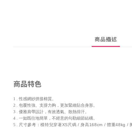
商品描述
商品特色
1 . 性感網紗拼接棉質。
2 . 包覆性強、支撐力夠，更加緊緻貼合身形。
3 . 優雅肩帶設計，有效透氣、散熱排汗。
4 . 一如既往地簡單，不經意的勾勒細節結構。
尺寸參考：模特兒穿著XS尺碼 / 身高168cm / 體重48kg / 胸
5 .