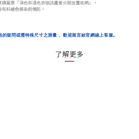
「
」
敬請留意
深色和淺色衣物請盡量分開放置收納
。
分布料褪色移染的
情形
。
他的疑問或需特殊尺寸之測量， 歡迎留言給官網線上客服
。
了解更多