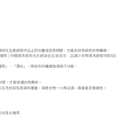
清除在生產過程中沾上的灰塵或定色問題
，
也能去除多餘的衣物纖維。
變形 )
分開清洗或
減少衣物清洗過程中因拉
以
用洗衣網袋並
反面清洗
，
豔劑」
、「漂白」，降低布料纖維吸濕排汗功能
。
材質，才能保護衣物壽命。
以在洗衣前先用濕布覆蓋，或將衣物一小角沾濕，看看是否會褪色
。
毛球產生機率。