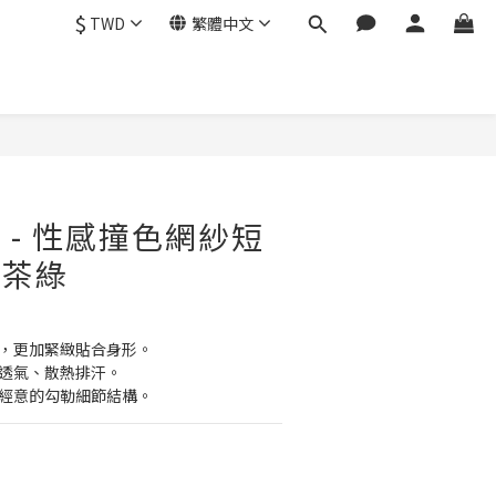
$
TWD
繁體中文
ra - 性感撞色網紗短
深茶綠
力夠，更加緊緻貼合身形。
有效透氣、散熱排汗。
，不經意的勾勒細節結構。