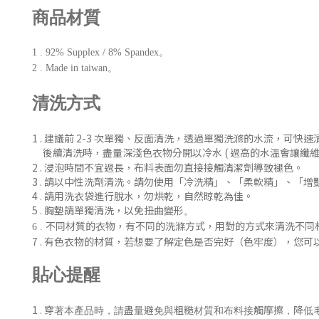
商品材質
1 . 92% Supplex / 8% Spandex。
2 . Made in taiwan。
清洗方式
1 . 建議前 2-3 次單獨、反
面清洗
，
透過單獨洗滌的水流，可快速
後續清洗時
，盡量深淺色衣物分開以冷水 ( 過
高的水溫會讓纖維
2 . 浸泡時間不宜過長，布料表面勿直接接觸清潔劑導致褪色。
3 . 請以中性洗劑清洗。請勿使用「冷洗精」、「柔軟精」
、「增
4 . 請用洗衣袋進行脫水，勿烘乾，自然晾乾為佳。
5 . 胸墊請單獨清洗，以免扭曲變形
。
不同材質的衣物，有不同的洗滌方式，用對的方式來清洗不同
6 .
7 .
有色衣物的材質，若想要了解定色是否完好（色牢度），您可
貼心提醒
1 .
穿著本產品時，請盡量避免與粗糙材質和布料接觸摩擦，降低