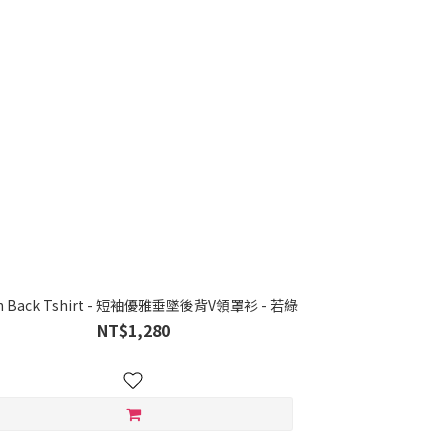
n Back Tshirt - 短袖優雅垂墜後背V領罩衫 - 若綠
NT$1,280