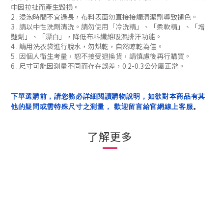
中因拉扯而產生毀損。
2 . 浸泡時間不宜過長，布料表面勿直接接觸清潔劑導致褪色。
3 . 請以中性洗劑清洗。請勿使用「冷洗精」、「柔軟精」
、「增
豔劑」
、「漂白」，降低布料纖維吸濕排汗功能
。
4 . 請用洗衣袋進行脫水，勿烘乾，自然晾乾為佳。
5 . 因個人衛生考量，恕不接受退換貨，請慎慮後再行購買。
6 . 尺寸可能因測量不同而存在誤差，0.2-0.3公分屬正常。
下單選購前，請您務必詳細閱讀購物說明，如欲對本商品有其
他的疑問或需特殊尺寸之測量， 歡迎留言給官網線上客服
。
了解更多