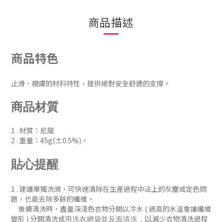
商品描述
商品特色
止滑、親膚的材料特性，提供絕對安全舒適的支撐。
商品材質
1 . 材質：尼龍
2 . 重量：45g(±0.5%)。
貼心提醒
1 . 建議
單獨洗滌，可快速清除在生產過程中沾上的灰塵或定色問
題
，
也能去除多餘的纖維。
後續清洗時
，盡量深淺色衣物分開以冷水 ( 過
高的水溫會讓纖維
變形 )
分開清洗或
減少衣物清洗過程
以
用洗衣網袋並
反面清洗
，