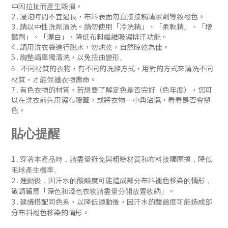
中因拉扯而產生毀損。
2 . 浸泡時間不宜過長，布料表面勿直接接觸清潔劑導致褪色。
3 . 請以中性洗劑清洗。請勿使用「冷洗精」、「柔軟精」
、「增
豔劑」
、「漂白」，降低布料纖維吸濕排汗功能
。
4 . 請用洗衣袋進行脫水，勿烘乾，自然晾乾為佳。
5 . 胸墊請單獨清洗，以免扭曲變形
。
不同材質的衣物，有不同的洗滌方式，用對的方式來清洗不同
6 .
材質，才能保護衣物壽命。
7 .
有色衣物的材質，若想要了解定色是否完好（色牢度），您可
以在洗衣前先用濕布覆蓋，或將衣物一小角沾濕，看看是否會褪
色
。
貼心提醒
1 .
穿著本產品時，請盡量避免與粗糙材質和布料接觸摩擦，降低
毛球產生機率。
2 .
運動後，
因汗水的酸鹼度可能造成部分布料褪色移染的情形，
「
」
敬請留意
深色和淺色衣物請盡量分開放置收納
。
3 . 建議搭配同色系，
以降低
運動後，
因汗水的酸鹼度可能造成部
分布料褪色移染的
情形
。