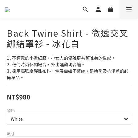
Back Twine Shirt - 微透交叉
綁結罩衫 - 冰花白
1 . 不經意的小露細腰，小女人的優雅更有著唯美的性感。
2 . 任何時尚休閒場合，外出運動均合適。
3 . 採用高強度彈性布料，伸展自如不緊繃，是換季及抗溫差的必
備單品。
NT$980
顏色
尺寸