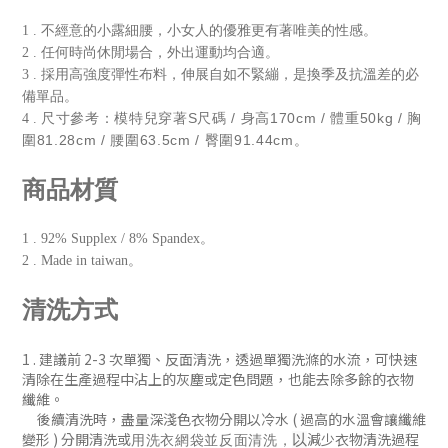
1 . 不經意的小露細腰，小女人的優雅更有著唯美的性感。
2 . 任何時尚休閒場合，外出運動均合適。
3 . 採用高強度彈性布料，伸展自如不緊繃，是換季及抗溫差的必
備單品。
尺寸參考：模特兒穿著S尺碼 / 身高170cm / 體重50kg / 胸
4 .
圍81.28cm / 腰圍63.5cm / 臀圍91.44cm。
商品材質
1 . 92% Supplex / 8% Spandex。
2 . Made in taiwan。
清洗方式
1 . 建議前 2-3 次單獨、反
面清洗
，
透過單獨洗滌的水流，可快速
清除在生產過程中沾上的灰塵或定色問題
，
也能去除多餘的衣物
纖維。
後續清洗時
，盡量深淺色衣物分開以冷水 ( 過
高的水溫會讓纖維
變形 )
分開清洗或
減少衣物清洗過程
以
用洗衣網袋並
反面清洗
，