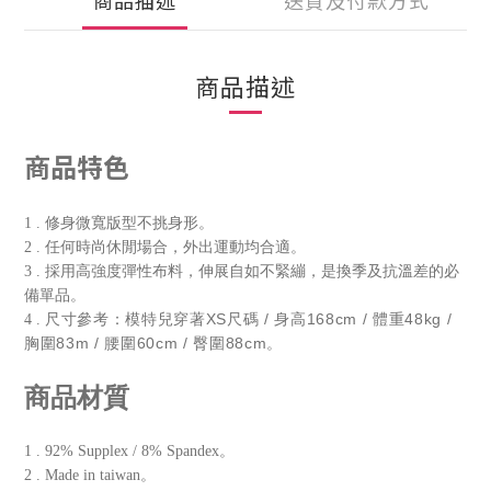
商品描述
送貨及付款方式
商品描述
商品特色
1 . 修身微寬版型不挑身形。
2 . 任何時尚休閒場合，外出運動均合適。
3 . 採用高強度彈性布料，伸展自如不緊繃，是換季及抗溫差的必
備單品。
尺寸參考：模特兒穿著XS尺碼 / 身高168cm / 體重48kg /
4 .
胸圍83m / 腰圍60cm / 臀圍88cm。
商品材質
1 . 92% Supplex / 8% Spandex。
2 . Made in taiwan。