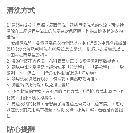
清洗方式
1 . 建議前 2-3 次單獨、反
面清洗
，
透過單獨洗滌的水流，可快速
清除在生產過程中沾上的灰塵或定色問題
，
也能去除多餘的衣物
纖維。
後續清洗時
，盡量深淺色衣物分開以冷水 ( 過
高的水溫會讓纖維
變形 )
分開清洗或
減少衣物清洗過程
以
用洗衣網袋並
反面清洗
，
中因拉扯而產生毀損。
2 . 浸泡時間不宜過長，布料表面勿直接接觸清潔劑導致褪色。
3 . 請以中性洗劑清洗。請勿使用「冷洗精」、「柔軟精」
、「增
豔劑」
、「漂白」，降低布料纖維吸濕排汗功能
。
4 . 請用洗衣袋進行脫水，勿烘乾，自然晾乾為佳。
5 . 胸墊請單獨清洗，以免扭曲變形
。
不同材質的衣物，有不同的洗滌方式，用對的方式來清洗不同
6 .
材質，才能保護衣物壽命。
7 .
有色衣物的材質，若想要了解定色是否完好（色牢度），您可
以在洗衣前先用濕布覆蓋，或將衣物一小角沾濕，看看是否會褪
色
。
貼心提醒