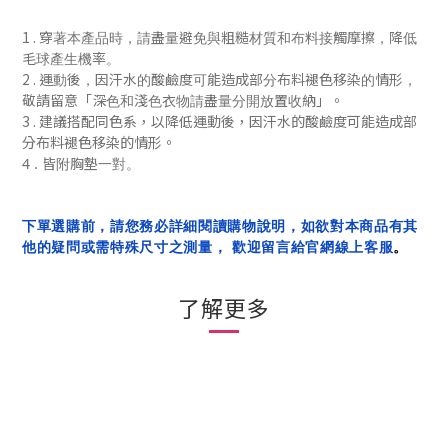
1 .
穿著本產品時，請盡量避免與粗糙材質和布料接觸摩擦，降低
毛球產生機率。
2 .
運動後，
因汗水的酸鹼度可能造成部分布料褪色移染的情形，
「
」
敬請留意
深色和淺色衣物請盡量分開放置收納
。
3 . 建議搭配同色系，
以降低
運動後，
因汗水的酸鹼度可能造成部
分布料褪色移染的
情形
。
4 . 皆附胸墊一對。
下單選購前，請您務必詳細閱讀購物說明，如欲對本商品有其
他的疑問或需特殊尺寸之測量， 歡迎留言給官網線上客服
。
了解更多