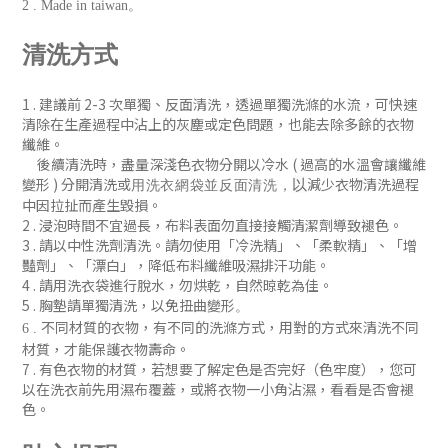
2 . Made in taiwan。
清洗方式
1 . 建議前 2-3 次單獨、反
面清洗
，
透過單獨洗滌的水流，可快速
清除在生產過程中沾上的灰塵或定色問題
，
也能去除多餘的衣物
纖維。
後續清洗時
，盡量深淺色衣物分開以冷水 ( 過
高的水溫會讓纖維
變形 )
分開清洗或
減少衣物清洗過程
以
用洗衣網袋並
反面清洗
，
中因拉扯而產生毀損。
2 . 浸泡時間不宜過長，布料表面勿直接接觸清潔劑導致褪色。
3 . 請以中性洗劑清洗。請勿使用「冷洗精」、「柔軟精」
、「增
豔劑」
、「漂白」，降低布料纖維吸濕排汗功能
。
4 . 請用洗衣袋進行脫水，勿烘乾，自然晾乾為佳。
5 . 胸墊請單獨清洗，以免扭曲變形
。
不同材質的衣物，有不同的洗滌方式，用對的方式來清洗不同
6 .
材質，才能保護衣物壽命。
7 .
有色衣物的材質，若想要了解定色是否完好（色牢度），您可
以在洗衣前先用濕布覆蓋，或將衣物一小角沾濕，看看是否會褪
色
。