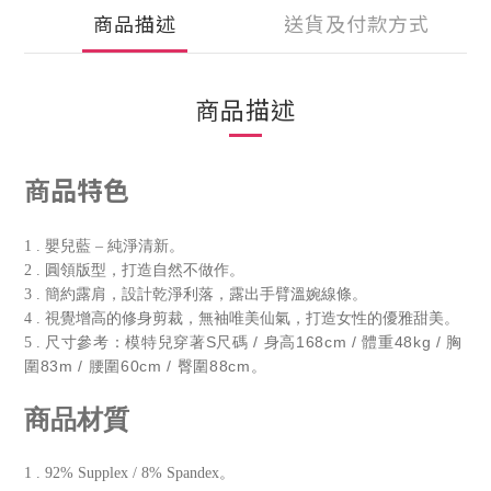
商品描述
送貨及付款方式
商品描述
商品特色
1 . 嬰兒藍 – 純淨清新。
2 . 圓領版型，打造自然不做作。
3 . 簡約露肩，設計乾淨利落，露出手臂溫婉線條。
4 . 視覺增高的修身剪裁，無袖唯美仙氣，打造女性的優雅甜美。
尺寸參考：模特兒穿著S尺碼 / 身高168cm / 體重48kg / 胸
5 .
圍83m / 腰圍60cm / 臀圍88cm。
商品材質
1 . 92% Supplex / 8% Spandex。