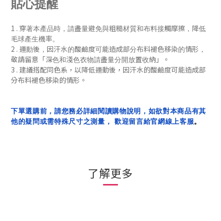
貼心提醒
1 .
穿著本產品時，請盡量避免與粗糙材質和布料接觸摩擦，降低
毛球產生機率。
2 .
運動後，
因汗水的酸鹼度可能造成部分布料褪色移染的情形，
「
」
敬請留意
深色和淺色衣物請盡量分開放置收納
。
3 . 建議搭配同色系，
以降低
運動後，
因汗水的酸鹼度可能造成部
分布料褪色移染的
情形
。
下單選購前，請您務必詳細閱讀購物說明，如欲對本商品有其
他的疑問或需特殊尺寸之測量， 歡迎留言給官網線上客服
。
了解更多