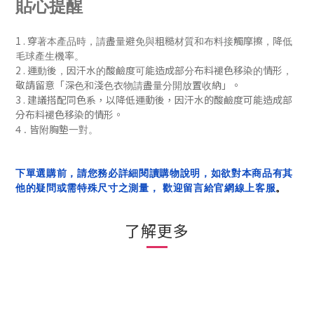
貼心提醒
1 .
穿著本產品時，請盡量避免與粗糙材質和布料接觸摩擦，降低
毛球產生機率。
2 .
運動後，
因汗水的酸鹼度可能造成部分布料褪色移染的情形，
「
」
敬請留意
深色和淺色衣物請盡量分開放置收納
。
3 . 建議搭配同色系，
以降低
運動後，
因汗水的酸鹼度可能造成部
分布料褪色移染的
情形
。
4 . 皆附胸墊一對。
下單選購前，請您務必詳細閱讀購物說明，如欲對本商品有其
他的疑問或需特殊尺寸之測量， 歡迎留言給官網線上客服
。
了解更多