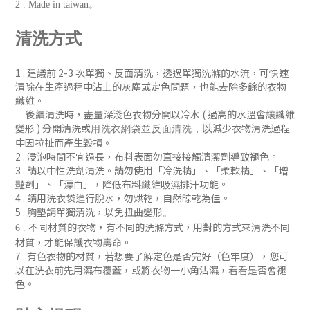
2 . Made in taiwan。
清洗方式
1 . 建議前 2-3 次單獨、反
面清洗
，
透過單獨洗滌的水流，可快速
清除在生產過程中沾上的灰塵或定色問題
，
也能去除多餘的衣物
纖維。
後續清洗時
，盡量深淺色衣物分開以冷水 ( 過
高的水溫會讓纖維
變形 )
分開清洗或
減少衣物清洗過程
以
用洗衣網袋並
反面清洗
，
中因拉扯而產生毀損。
2 . 浸泡時間不宜過長，布料表面勿直接接觸清潔劑導致褪色。
3 . 請以中性洗劑清洗。請勿使用「冷洗精」、「柔軟精」
、「增
豔劑」
、「漂白」，降低布料纖維吸濕排汗功能
。
4 . 請用洗衣袋進行脫水，勿烘乾，自然晾乾為佳。
5 . 胸墊請單獨清洗，以免扭曲變形
。
不同材質的衣物，有不同的洗滌方式，用對的方式來清洗不同
6 .
材質，才能保護衣物壽命。
7 .
有色衣物的材質，若想要了解定色是否完好（色牢度），您可
以在洗衣前先用濕布覆蓋，或將衣物一小角沾濕，看看是否會褪
色
。