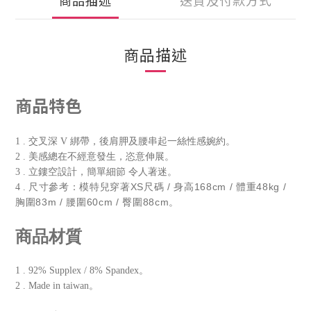
商品描述
送貨及付款方式
商品描述
商品特色
1 . 交叉深 V 綁帶，後肩胛及腰串起一絲性感婉約。
2 . 美感總在不經意發生，恣意伸展。
3 . 立鏤空設計，簡單細節 令人著迷。
尺寸參考：模特兒穿著XS尺碼 / 身高168cm / 體重48kg /
4 .
胸圍83m / 腰圍60cm / 臀圍88cm。
商品材質
1 . 92% Supplex / 8% Spandex。
2 . Made in taiwan。