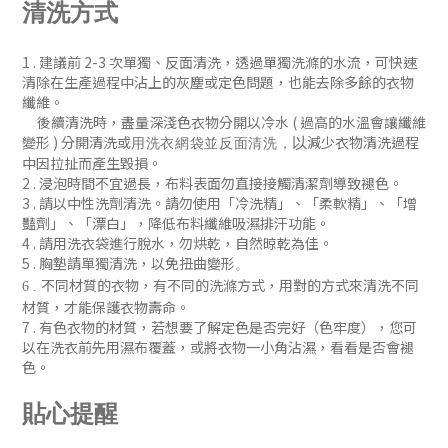
清洗方式
1 . 建議前 2-3 次單獨、反
面清洗
，
透過單獨洗滌的水流，可快速
清除在生產過程中沾上的灰塵或定色問題
，
也能去除多餘的衣物
纖維。
後續清洗時
，盡量深淺色衣物分開以冷水 ( 過
高的水溫會讓纖維
變形 )
分開清洗或
減少衣物清洗過程
以
用洗衣網袋並
反面清洗
，
中因拉扯而產生毀損。
2 . 浸泡時間不宜過長，布料表面勿直接接觸清潔劑導致褪色。
3 . 請以中性洗劑清洗。請勿使用「冷洗精」、「柔軟精」
、「增
豔劑」
、「漂白」，降低布料纖維吸濕排汗功能
。
4 . 請用洗衣袋進行脫水，勿烘乾，自然晾乾為佳。
5 . 胸墊請單獨清洗，以免扭曲變形
。
不同材質的衣物，有不同的洗滌方式，用對的方式來清洗不同
6 .
材質，才能保護衣物壽命。
7 .
有色衣物的材質，若想要了解定色是否完好（色牢度），您可
以在洗衣前先用濕布覆蓋，或將衣物一小角沾濕，看看是否會褪
色
。
貼心提醒