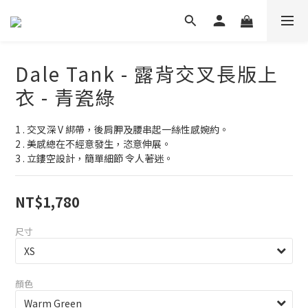
Dale Tank - 露背交叉長版上
衣 - 青瓷綠
1 . 交叉深 V 綁帶，後肩胛及腰串起一絲性感婉約。
2 . 美感總在不經意發生，恣意伸展。
3 . 立鏤空設計，簡單細節 令人著迷。
NT$1,780
尺寸
顏色