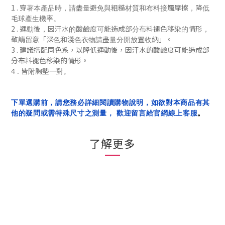
1 .
穿著本產品時，請盡量避免與粗糙材質和布料接觸摩擦，降低
毛球產生機率。
2 .
運動後，
因汗水的酸鹼度可能造成部分布料褪色移染的情形，
「
」
敬請留意
深色和淺色衣物請盡量分開放置收納
。
3 . 建議搭配同色系，
以降低
運動後，
因汗水的酸鹼度可能造成部
分布料褪色移染的
情形
。
4 . 皆附胸墊一對。
下單選購前，請您務必詳細閱讀購物說明，如欲對本商品有其
他的疑問或需特殊尺寸之測量， 歡迎留言給官網線上客服
。
了解更多