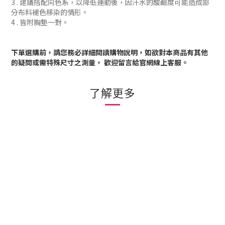
3 . 建議搭配同色系，
以降低
運動後，
因汗水的酸鹼度可能造成部
分布料褪色移染的
情形
。
4 . 皆附胸墊一對。
下單選購前，請您務必詳細閱讀購物說明，如欲對本商品有其他
的疑問或需特殊尺寸之測量， 歡迎留言給官網線上客服
。
了解更多