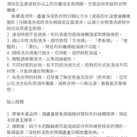
清除在生產過程中沾上的灰塵或定色問題
，
也能去除多餘的衣物
纖維。
後續清洗時
，盡量深淺色衣物分開以冷水 ( 過
高的水溫會讓纖維
變形 )
分開清洗或
用洗衣網袋並
反面清洗
，
以
減少衣物清洗過程中
因拉扯而產生毀損。
2 . 浸泡時間不宜過長，布料表面勿直接接觸清潔劑導致褪色。
3 . 請以中性洗劑清洗。請勿使用「冷洗精」、「柔軟精」
、「增
豔劑」
、「漂白」，降低布料纖維吸濕排汗功能
。
4 . 請用洗衣袋進行脫水，勿烘乾，自然晾乾為佳。
5 . 胸墊請單獨清洗，以免扭曲變形
。
6 .
不同材質的衣物，有不同的洗滌方式，用對的方式來清洗不同
材質，才能保護衣物壽命。
7 .
有色衣物的材質，若想要了解定色是否完好（色牢度），您可
以在洗衣前先用濕布覆蓋，或將衣物一小角沾濕，看看是否會褪
色
。
貼心提醒
1 .
穿著本產品時，請盡量避免與粗糙材質和布料接觸摩擦，降低
毛球產生機率。
2 .
運動後，
因汗水的酸鹼度可能造成部分布料褪色移染的情形，
敬請留意
「
深色和淺色衣物請盡量分開放置收納
」
。