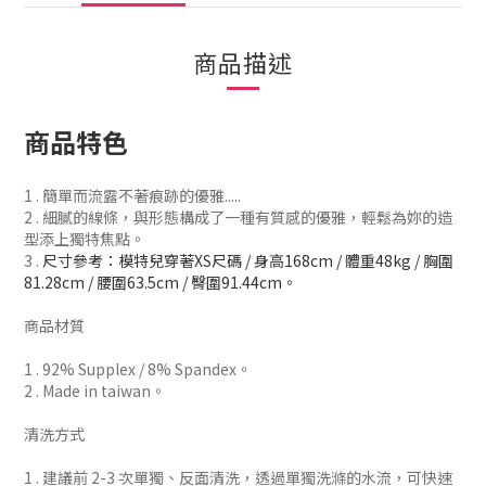
商品描述
商品特色
1
. 簡單而流露不著痕跡的優雅.....
2
.
細膩的線條，與形態構成了一種有質感的優雅，輕鬆為妳的造
型添上獨特焦點
。
3 .
尺寸參考：模特兒穿著XS尺碼 / 身高168cm / 體重48kg / 胸圍
81.28cm / 腰圍63.5cm / 臀圍91.44cm。
商品材質
1 . 92% Supplex / 8% Spandex。
2 . Made in taiwan。
清洗方式
1 . 建議前 2-3 次單獨、反
面清洗
，
透過單獨洗滌的水流，可快速