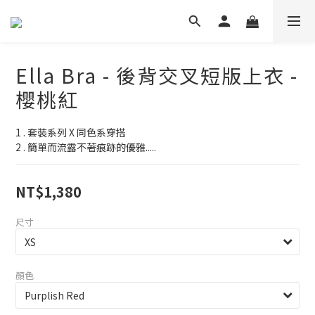
Ella Bra - 後背交叉短版上衣 -
櫻桃紅
1 . 套裝系列 X 同色系穿搭
2 . 簡單而流露不著痕跡的優雅.....
NT$1,380
尺寸
顏色