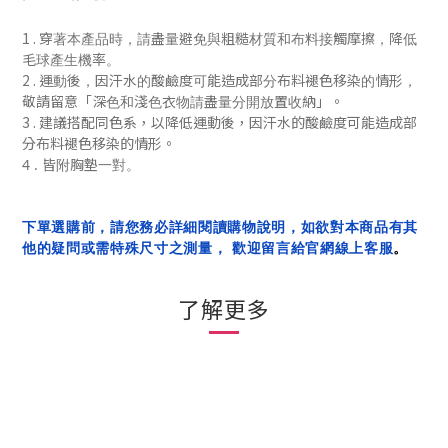
1 .
穿著本產品時，請盡量避免與粗糙材質和布料接觸摩擦，降低
毛球產生機率。
2 .
運動後，
因汗水的酸鹼度可能造成部分布料褪色移染的情形，
「
」
敬請留意
深色和淺色衣物請盡量分開放置收納
。
3 . 建議搭配同色系，
以降低
運動後，
因汗水的酸鹼度可能造成部
分布料褪色移染的
情形
。
4 . 皆附胸墊一對。
下單選購前，請您務必詳細閱讀購物說明，如欲對本商品有其
他的疑問或需特殊尺寸之測量， 歡迎留言給官網線上客服
。
了解更多