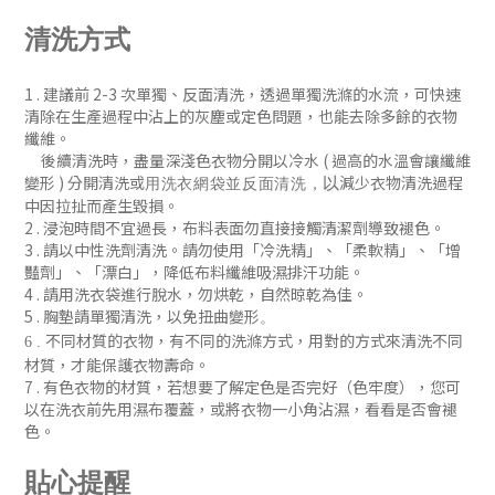
清洗方式
1 . 建議前 2-3 次單獨、反
面清洗
，
透過單獨洗滌的水流，可快速
清除在生產過程中沾上的灰塵或定色問題
，
也能去除多餘的衣物
纖維。
後續清洗時
，盡量深淺色衣物分開以冷水 ( 過
高的水溫會讓纖維
變形 )
分開清洗或
減少衣物清洗過程
以
用洗衣網袋並
反面清洗
，
中因拉扯而產生毀損。
2 . 浸泡時間不宜過長，布料表面勿直接接觸清潔劑導致褪色。
3 . 請以中性洗劑清洗。請勿使用「冷洗精」、「柔軟精」
、「增
豔劑」
、「漂白」，降低布料纖維吸濕排汗功能
。
4 . 請用洗衣袋進行脫水，勿烘乾，自然晾乾為佳。
5 . 胸墊請單獨清洗，以免扭曲變形
。
不同材質的衣物，有不同的洗滌方式，用對的方式來清洗不同
6 .
材質，才能保護衣物壽命。
7 .
有色衣物的材質，若想要了解定色是否完好（色牢度），您可
以在洗衣前先用濕布覆蓋，或將衣物一小角沾濕，看看是否會褪
色
。
貼心提醒