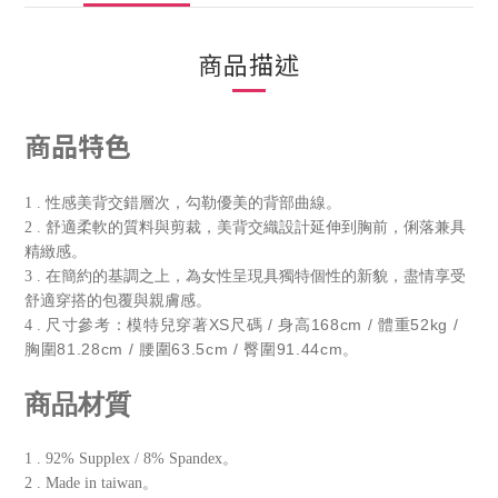
商品描述
商品特色
1
.
性感美背交錯層次，勾勒優美的背部曲線。
2
.
舒適柔軟的質料與剪裁，美背交織設計延伸到胸前，俐落兼具
精緻感。
3
.
在簡約的基調之上，為女性呈現具獨特個性的新貌，盡情享受
舒適穿搭的包覆與親膚感。
尺寸參考：模特兒穿著XS尺碼 / 身高168cm / 體重52kg /
4
.
胸圍81.28cm / 腰圍63.5cm / 臀圍91.44cm。
商品材質
1 . 92% Supplex / 8% Spandex。
2 . Made in taiwan。