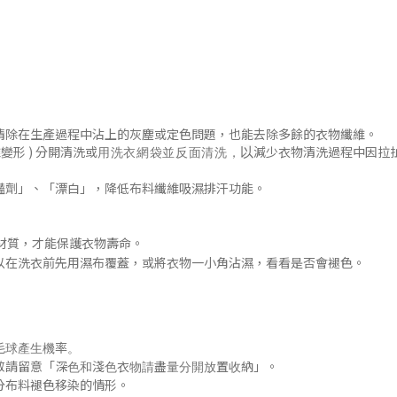
清除在生產過程中沾上的灰塵或定色問題
，
也能去除多餘的衣物纖維。
變形 )
分開清洗或
減少衣物清洗過程中因拉
以
用洗衣網袋並
反面清洗
，
豔劑」
、「漂白」，降低布料纖維吸濕排汗功能
。
材質，才能保護衣物壽命。
以在洗衣前先用濕布覆蓋，或將衣物一小角沾濕，看看是否會褪色
。
毛球產生機率。
「
」
敬請留意
深色和淺色衣物請盡量分開放置收納
。
分布料褪色移染的
情形
。