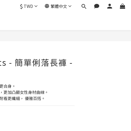
$
TWD
繁體中文
nts - 簡單俐落長褲 -
線更合身。
褲形，更加凸顯女性身材曲線。
腿耐看更纖細， 優雅百搭。