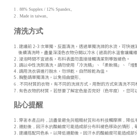
1 . 88% Supplex / 12% Spandex。
2 . Made in taiwan。
清洗方式
1 . 建議前 2-3 次單獨、反
面清洗
，
透過單獨洗滌的水流，可快速
後續清洗時
，盡量深淺色衣物分開以冷水 ( 過
高的水溫會讓纖維
2 . 浸泡時間不宜過長，布料表面勿直接接觸清潔劑導致褪色。
3 . 請以中性洗劑清洗。請勿使用「冷洗精」、「柔軟精」
、「增
4 . 請用洗衣袋進行脫水，勿烘乾，自然晾乾為佳。
5 . 胸墊請單獨清洗，以免扭曲變形
。
不同材質的衣物，有不同的洗滌方式，用對的方式來清洗不同
6 .
7 .
有色衣物的材質，若想要了解定色是否完好（色牢度），您可
貼心提醒
1 .
穿著本產品時，請盡量避免與粗糙材質和布料接觸摩擦，降低
2 .
運動後，
因汗水的酸鹼度可能造成部分布料褪色移染的情形，
3 . 建議搭配同色系，
以降低
運動後，
因汗水的酸鹼度可能造成部