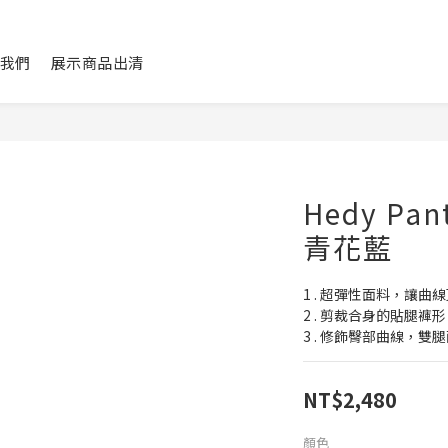
我們
展示商品出清
Hedy Pa
青花藍
1 . 超彈性面料，讓曲
2 . 剪裁合身的貼腿
3 . 修飾臀部曲線，雙
NT$2,480
顏色