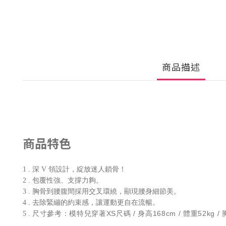
商品描述
商品特色
1 . 深 V 領設計，綻放迷人鎖骨！
2 . 包覆性強、支撐力夠。
3 . 胸骨到腰腹間採用交叉環繞，顯現腰身細節美。
4 . 去除緊繃的約束感，讓運動更自在流暢。
尺寸參考：模特兒穿著XS尺碼 / 身高168cm / 體重52kg / 胸圍8
5 .