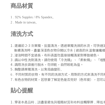
商品材質
1 . 92% Supplex / 8% Spandex。
2 . Made in taiwan。
清洗方式
1 . 建議前 2-3 次單獨、反
面清洗
，
透過單獨洗滌的水流，可快速
後續清洗時
，盡量深淺色衣物分開以冷水 ( 過
高的水溫會讓纖維
2 . 浸泡時間不宜過長，布料表面勿直接接觸清潔劑導致褪色。
3 . 請以中性洗劑清洗。請勿使用「冷洗精」、「柔軟精」
、「增
4 . 請用洗衣袋進行脫水，勿烘乾，自然晾乾為佳。
5 . 胸墊請單獨清洗，以免扭曲變形
。
不同材質的衣物，有不同的洗滌方式，用對的方式來清洗不同
6 .
7 .
有色衣物的材質，若想要了解定色是否完好（色牢度），您可
貼心提醒
1 .
穿著本產品時，請盡量避免與粗糙材質和布料接觸摩擦，降低