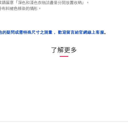
「
」
敬請留意
深色和淺色衣物請盡量分開放置收納
。
分布料褪色移染的
情形
。
他的疑問或需特殊尺寸之測量， 歡迎留言給官網線上客服
。
了解更多