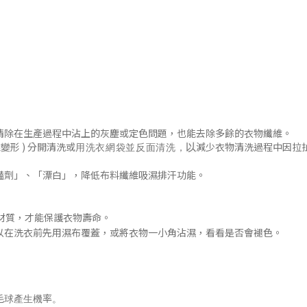
清除在生產過程中沾上的灰塵或定色問題
，
也能去除多餘的衣物纖維。
變形 )
分開清洗或
減少衣物清洗過程中因拉
以
用洗衣網袋並
反面清洗
，
豔劑」
、「漂白」，降低布料纖維吸濕排汗功能
。
材質，才能保護衣物壽命。
以在洗衣前先用濕布覆蓋，或將衣物一小角沾濕，看看是否會褪色
。
毛球產生機率。