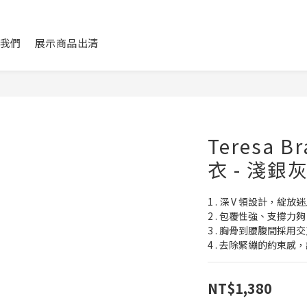
我們
展示商品出清
Teresa 
衣 - 淺銀
1 . 深 V 領設計，綻
2 . 包覆性強、支撐力
3 . 胸骨到腰腹間採
4 . 去除緊繃的約束
NT$1,380