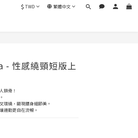
$
TWD
繁體中文
Bra - 性感繞頸短版上
灰
放迷人鎖骨！
夠。
用交叉環繞，顯現腰身細節美。
感，讓運動更自在流暢。