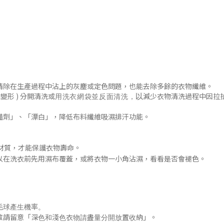
清除在生產過程中沾上的灰塵或定色問題
，
也能去除多餘的衣物纖維。
變形 )
分開清洗或
減少衣物清洗過程中因拉
以
用洗衣網袋並
反面清洗
，
豔劑」
、「漂白」，降低布料纖維吸濕排汗功能
。
材質，才能保護衣物壽命。
以在洗衣前先用濕布覆蓋，或將衣物一小角沾濕，看看是否會褪色
。
毛球產生機率。
「
」
敬請留意
深色和淺色衣物請盡量分開放置收納
。