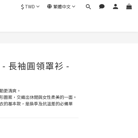
$
TWD
繁體中文
rt - 長袖圓領罩衫 -
運動更清爽。
，菱形圖案，交織出休閒與女性柔美的一面。
內搭衣的基本款，是換季及抗溫差的必備單