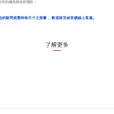
分布料褪色移染的
情形
。
他的疑問或需特殊尺寸之測量， 歡迎留言給官網線上客服
。
了解更多