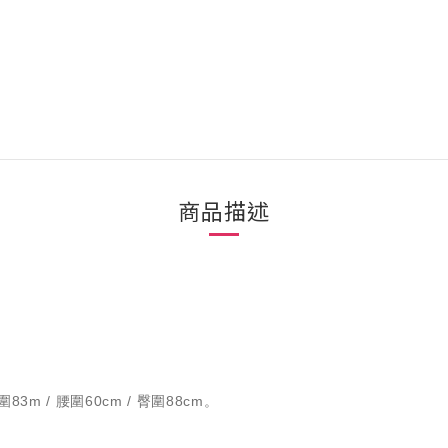
商品描述
。
83m / 腰圍60cm / 臀圍88cm。