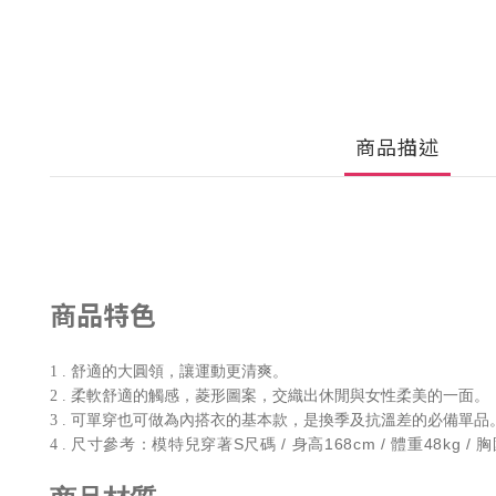
商品描述
商品特色
1 . 舒適的大圓領，讓運動更清爽。
2 . 柔軟舒適的觸感，菱形圖案，交織出休閒與女性柔美的一面。
3 . 可單穿也可做為內搭衣的基本款，是換季及抗溫差的必備單品
尺寸參考：模特兒穿著S尺碼 / 身高168cm / 體重48kg / 胸圍
4 .