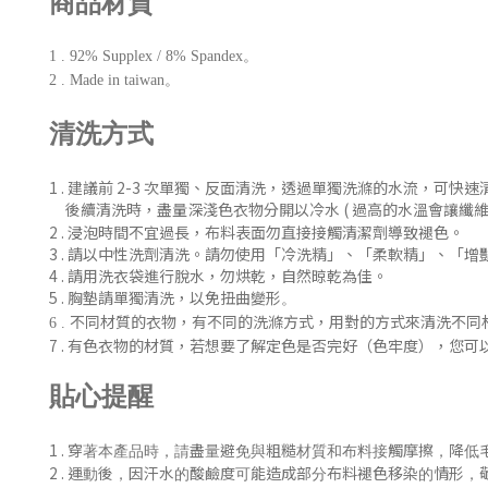
商品材質
1 . 92% Supplex / 8% Spandex。
2 . Made in taiwan。
清洗方式
1 . 建議前 2-3 次單獨、反
面清洗
，
透過單獨洗滌的水流，可快速
後續清洗時
，盡量深淺色衣物分開以冷水 ( 過
高的水溫會讓纖維
2 . 浸泡時間不宜過長，布料表面勿直接接觸清潔劑導致褪色。
3 . 請以中性洗劑清洗。請勿使用「冷洗精」、「柔軟精」
、「增
4 . 請用洗衣袋進行脫水，勿烘乾，自然晾乾為佳。
5 . 胸墊請單獨清洗，以免扭曲變形
。
不同材質的衣物，有不同的洗滌方式，用對的方式來清洗不同
6 .
7 .
有色衣物的材質，若想要了解定色是否完好（色牢度），您可
貼心提醒
1 .
穿著本產品時，請盡量避免與粗糙材質和布料接觸摩擦，降低
2 .
運動後，
因汗水的酸鹼度可能造成部分布料褪色移染的情形，