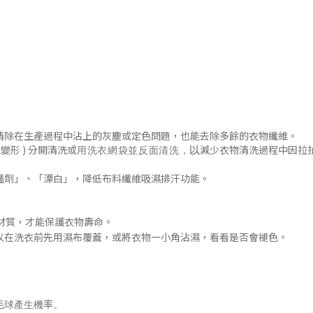
清除在生產過程中沾上的灰塵或定色問題
，
也能去除多餘的衣物纖維。
變形 )
分開清洗或
減少衣物清洗過程中因拉
以
用洗衣網袋並
反面清洗
，
豔劑」
、「漂白」，降低布料纖維吸濕排汗功能
。
材質，才能保護衣物壽命。
以在洗衣前先用濕布覆蓋，或將衣物一小角沾濕，看看是否會褪色
。
毛球產生機率。