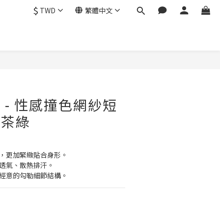
$
TWD
繁體中文
ra - 性感撞色網紗短
深茶綠
力夠，更加緊緻貼合身形。
有效透氣、散熱排汗。
，不經意的勾勒細節結構。