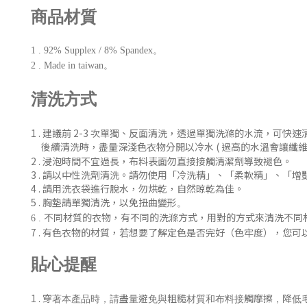
商品材質
1 . 92% Supplex / 8% Spandex。
2 . Made in taiwan。
清洗方式
1 . 建議前 2-3 次單獨、反
面清洗
，
透過單獨洗滌的水流，可快速
後續清洗時
，盡量深淺色衣物分開以冷水 ( 過
高的水溫會讓纖維
2 . 浸泡時間不宜過長，布料表面勿直接接觸清潔劑導致褪色。
3 . 請以中性洗劑清洗。請勿使用「冷洗精」、「柔軟精」
、「增
4 . 請用洗衣袋進行脫水，勿烘乾，自然晾乾為佳。
5 . 胸墊請單獨清洗，以免扭曲變形
。
不同材質的衣物，有不同的洗滌方式，用對的方式來清洗不同
6 .
7 .
有色衣物的材質，若想要了解定色是否完好（色牢度），您可
貼心提醒
1 .
穿著本產品時，請盡量避免與粗糙材質和布料接觸摩擦，降低