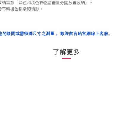
「
」
敬請留意
深色和淺色衣物請盡量分開放置收納
。
分布料褪色移染的
情形
。
他的疑問或需特殊尺寸之測量， 歡迎留言給官網線上客服
。
了解更多